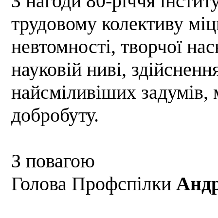
З нагоди 80-річчя інстит
трудовому колективу міц
невтомності, творчої насн
науковій ниві, здійснення
найсміливіших задумів, 
добробуту.
З повагою
Голова Профспілки
Анд