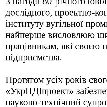
З нагоди 80-річного юві
дослідного, проектно-ко
інституту вугільної про
найперше висловлюю щир
працівникам, які своєю 
підприємства.
Протягом усіх років сво
«УкрНДІпроект» забезпеч
науково-технічний супров