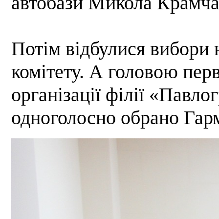
автобази Микола Крамча
Потім відбулися вибори 
комітету. А головою пер
організації філії «Павло
одноголосно обрано Гар