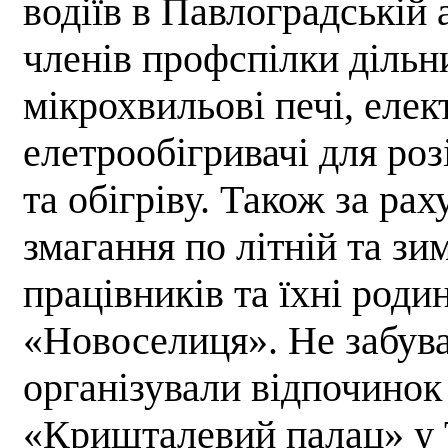
водіїв в Павлоградській 
членів профспілки дільн
мікрохвильові печі, еле
елетрообігривачі для роз
та обігріву. Також за р
змагання по літній та зи
працівників та їхні роди
«Новоселиця». Не забува
організували відпочинок
«Кришталевий палац» у Т