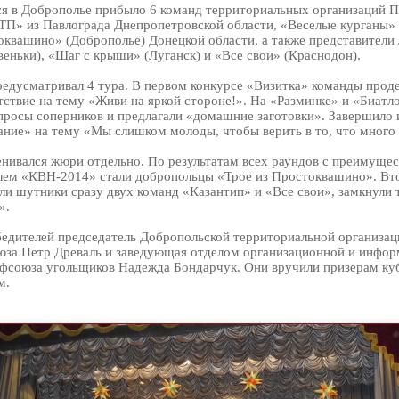
я в Доброполье прибыло 6 команд территориальных организаций 
ТП» из Павлограда Днепропетровской области, «Веселые курганы» 
оквашино» (Доброполье) Донецкой области, а также представители
веньки), «Шаг с крыши» (Луганск) и «Все свои» (Краснодон).
едусматривал 4 тура. В первом конкурсе «Визитка» команды прод
тствие на тему «Живи на яркой стороне!». На «Разминке» и «Биатл
опросы соперников и предлагали «домашние заготовки». Завершило 
ние» на тему «Мы слишком молоды, чтобы верить в то, что много
нивался жюри отдельно. По результатам всех раундов с преимущес
лем «КВН-2014» стали добропольцы «Трое из Простоквашино». Вт
яли шутники сразу двух команд «Казантип» и «Все свои», замкнули 
».
едителей председатель Добропольской территориальной организац
за Петр Древаль и заведующая отделом организационной и инфо
союза угольщиков Надежда Бондарчук. Они вручили призерам ку
м.