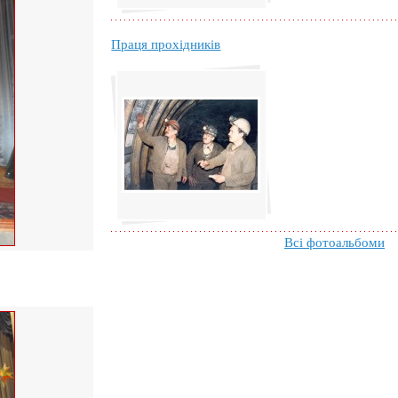
Праця прохідників
Всі фотоальбоми