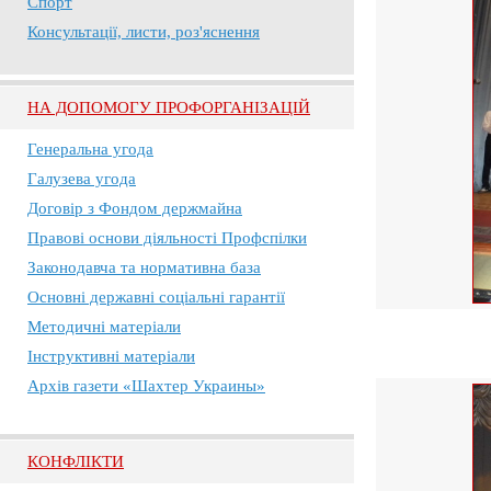
Спорт
Консультації, листи, роз'яснення
НА ДОПОМОГУ ПРОФОРГАНІЗАЦІЙ
Генеральна угода
Галузева угода
Договір з Фондом держмайна
Правові основи діяльності Профспілки
Законодавча та нормативна база
Основні державні соціальні гарантії
Методичні матеріали
Інструктивні матеріали
Архів газети «Шахтер Украины»
КОНФЛІКТИ