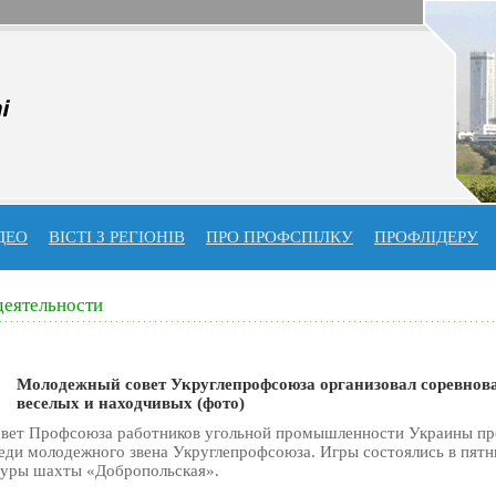
ДЕО
ВІСТІ З РЕГІОНІВ
ПРО ПРОФСПIЛКУ
ПРОФЛIДЕРУ
деятельности
Молодежный совет Укруглепрофсоюза организовал соревнов
веселых и находчивых (фото)
вет Профсоюза работников угольной промышленности Украины пр
ди молодежного звена Укруглепрофсоюза. Игры состоялись в пятни
туры шахты «Добропольская».