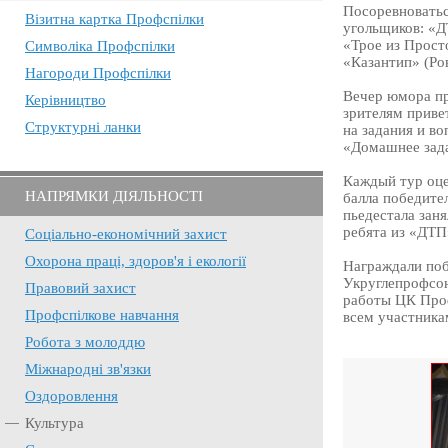
Посоревноватьс
Візитна картка Профспілки
угольщиков: «Д
«Трое из Прост
Символіка Профспілки
«Казантип» (Ро
Нагороди Профспілки
Вечер юмора пр
Керівництво
зрителям приве
Структурні ланки
на задания и в
«Домашнее зада
Каждый тур оце
НАПРЯМКИ ДІЯЛЬНОСТІ
балла победите
пьедестала зан
ребята из «ДТП
Соціально-економічний захист
Охорона праці, здоров'я і екології
Награждали поб
Укруглепрофсою
Правовий захист
работы ЦК Проф
Профспілкове навчання
всем участника
Робота з молоддю
Міжнародні зв'язки
Оздоровлення
Культура