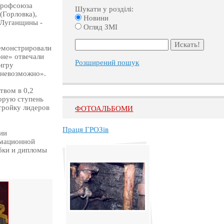
Профсоюза
Шукати у розділі:
(Горловка),
Новини
 Луганщины -
Огляд ЗМІ
емонстрировали
оне» отвечали
Розширений пошук
игру
 невозможно».
твом в 0,2
орую ступень
тройку лидеров
ФОТОАЛЬБОМИ
Праця ГРОЗів
ии
рмационной
бки и дипломы