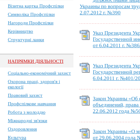
должностными лица
Візитна картка Профспілки
Украины по вопросам труд
2.07.2012 г. №390
Символіка Профспілки
Нагороди Профспілки
Керівництво
Указ Президента Ук
Государственной ин
Структурні ланки
от 6.04.2011 г. №38
НАПРЯМКИ ДІЯЛЬНОСТІ
Указ Президента Ук
Государственной ре
Соціально-економічний захист
6.04.2011 г. №401/2
Охорона праці, здоров'я і
екології
Правовий захист
Закон Украины «Об 
Профспілкове навчання
объединений, права 
22.06.2012 года №5
Робота з молоддю
Міжнародні зв'язки
Оздоровлення
Закон Украины «О 
от 29.06.2004 года
Культура