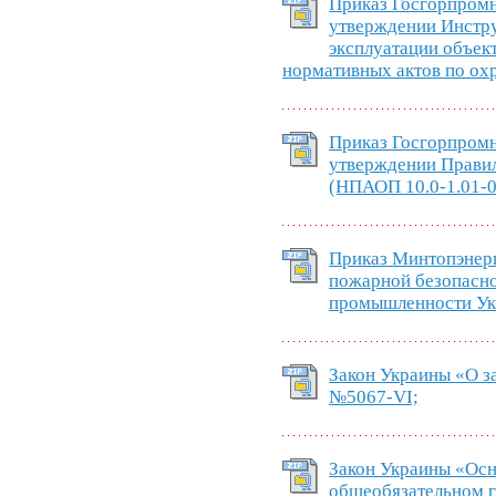
Приказ Госгорпром
утверждении Инстру
эксплуатации объек
нормативных актов по охр
Приказ Госгорпром
утверждении Правил
(НПАОП 10.0-1.01-05
Приказ Минтопэнер
пожарной безопасно
промышленности Укр
Закон Украины «О за
№5067-VI;
Закон Украины «Осн
общеобязательном 