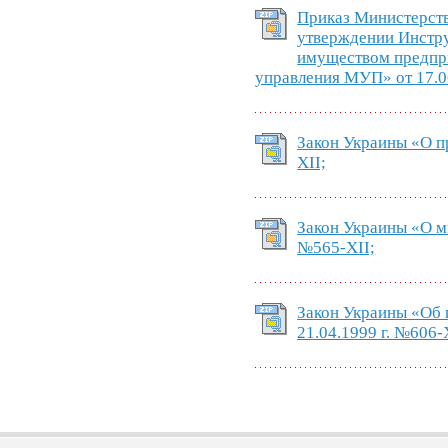
Приказ Министерст
утверждении Инстру
имуществом предпр
управления МУП» от 17.0
Закон Украины «О пр
XII;
Закон Украины «О ми
№565-XII;
Закон Украины «Об 
21.04.1999 г. №606-