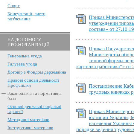
Спорт
Консультації, листи,
Приказ Министерств
роз'яснення
утверждении типовы
состава» от 27.10.1
НА ДОПОМОГУ
ПРОФОРГАНІЗАЦІЙ
Приказ Государстве
Министерства обор
Генеральна угода
типовой формы пер
Галузева угода
карточка работника”» от 
Договір з Фондом держмайна
Правові основи діяльності
Профспілки
Постановление Каб
трудовых книжках р
Законодавча та нормативна
база
Основні державні соціальні
Приказ Министерств
гарантії
юстиции Украины, 
Методичні матеріали
населения Украины 
Інструктивні матеріали
порядке ведения трудовых