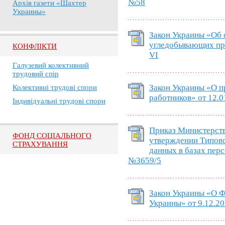
№58
Архів газети «Шахтер
Украины»
Закон Украины «Об 
угледобывающих пре
КОНФЛІКТИ
VI
Галузевий колективний
трудовий спір
Закон Украины «О п
Колективні трудові спори
работников» от 12.0
Індивідуальні трудові спори
Приказ Министерст
ФОНД СОЦІАЛЬНОГО
утверждении Типово
СТРАХУВАННЯ
данных в базах перс
№3659/5
Закон Украины «О Ф
Украины» от 9.12.20