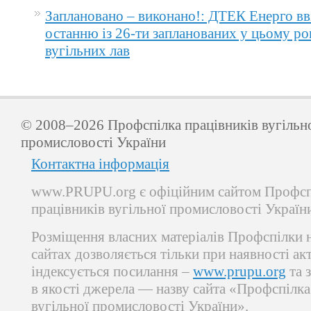
Заплановано – виконано!: ДТЕК Енерго вв
останню із 26-ти запланованих у цьому ро
вугільних лав
© 2008–2026 Профспілка працівників вугільн
промисловості України
Контактна інформація
www.PRUPU.org є офіційним сайтом Профсп
працівників вугільної промисловості Україн
Розміщення власних матеріалів Профспілки 
сайтах дозволяється тільки при наявності ак
індексується посилання –
www.prupu.org
та 
в якості джерела — назву сайта «Профспілка
вугільної промисловості України».