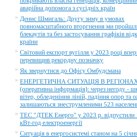
покривають власна генерація, комерційний
аварійна допомога з сусідніх країн
Денис Шмигаль: Другу зиму в умовах
повномасштабного вторгнення ми пройшл
блекаутів та без застосування графіків ві
країни
Світовий експорт вугілля у 2023 році впер
перевищив рекордну позначку
Як звернутися до Офісу Омбудсмана
ЕНЕРГЕТИЧНА СИТУАЦІЯ В РЕГІОНА
(оперативна інформація): через негоду - 
вітер, обледеніння ліній, падіння опор та 
залишаються знеструмленими 523 населен
ТЕС "ДТЕК Енерго" у 2023 р. відпустили 
кВт-год електроенергії
Ситуація в енергосистемі станом на 5 січн