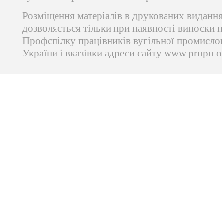
Розміщення матеріалів в друкованих виданн
дозволяється тільки при наявності виноски 
Профспілку працівників вугільної промисло
України і вказівки адреси сайту www.prupu.o