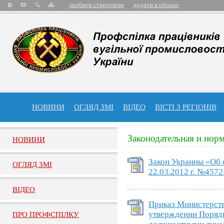
зробити стартовою
додати в обране
НОВИНИ
ОГЛЯД ЗМІ
ВІДЕО
ВІСТІ З РЕГІОНІВ
Законодательная и норм
НОВИНИ
Закон Украины «Об
ОГЛЯД ЗМI
22.03.2012 г. №4572
ВIДЕО
Приказ Министерств
утверждении Поряд
ПРО ПРОФСПIЛКУ