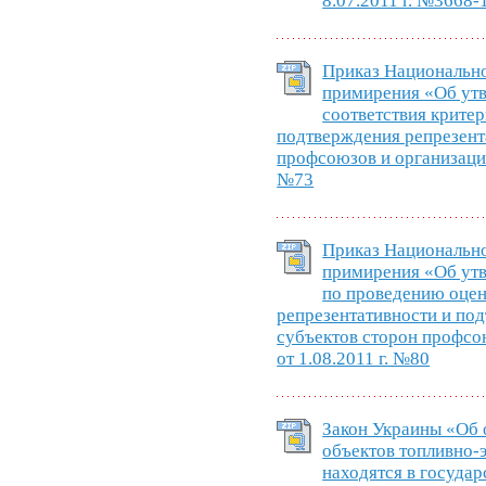
8.07.2011 г. №3668-
Приказ Национально
примирения «Об ут
соответствия крите
подтверждения репрезент
профсоюзов и организаций
№73
Приказ Национально
примирения «Об ут
по проведению оцен
репрезентативности и по
субъектов сторон профсо
от 1.08.2011 г. №80
Закон Украины «Об 
объектов топливно-
находятся в государ