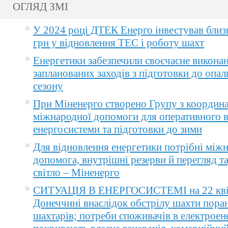
ОГЛЯД ЗМІ
У 2024 році ДТЕК Енерго інвестував близ
грн у відновлення ТЕС і роботу шахт
Енергетики забезпечили своєчасне викона
запланованих заходів з підготовки до опа
сезону
При Міненерго створено Групу з координа
міжнародної допомоги для оперативного 
енергосистеми та підготовки до зими
Для відновлення енергетики потрібні між
допомога, внутрішні резерви й перегляд т
світло – Міненерго
СИТУАЦІЯ В ЕНЕРГОСИСТЕМІ на 22 квіт
Донеччині внаслідок обстрілу шахти пора
шахтарів; потреби споживачів в електроене