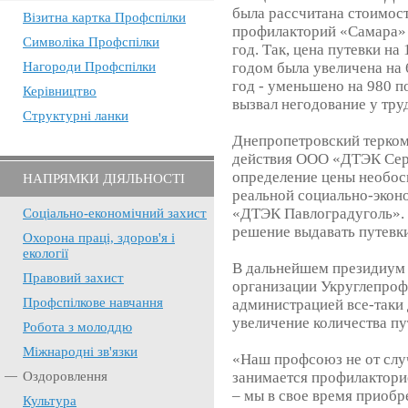
была рассчитана стоимост
Візитна картка Профспілки
профилакторий «Самара» 
Символіка Профспілки
год. Так, цена путевки н
Нагороди Профспілки
годом была увеличена на 
год - уменьшено на 980 п
Керівництво
вызвал негодование у тр
Структурні ланки
Днепропетровский терком
действия ООО «ДТЭК Сер
определение цены необос
НАПРЯМКИ ДІЯЛЬНОСТІ
реальной социально-экон
«ДТЭК Павлоградуголь». 
Соціально-економічний захист
решение выдавать путевки
Охорона праці, здоров'я і
екології
В дальнейшем президиум
Правовий захист
организации Укруглепроф
Профспілкове навчання
администрацией все-таки
увеличение количества пу
Робота з молоддю
Міжнародні зв'язки
«Наш профсоюз не от случ
Оздоровлення
занимается профилактори
– мы в свое время приобр
Культура