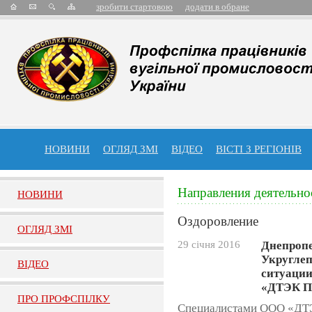
зробити стартовою
додати в обране
НОВИНИ
ОГЛЯД ЗМІ
ВІДЕО
ВІСТІ З РЕГІОНІВ
Направления деятельно
НОВИНИ
Оздоровление
ОГЛЯД ЗМI
29 січня 2016
Днепропе
Укругле
ВIДЕО
ситуации
«ДТЭК П
ПРО ПРОФСПIЛКУ
Специалистами ООО «ДТЭ