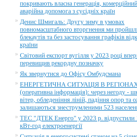
покривають власна генерація, комерційний
аварійна допомога з сусідніх країн
Денис Шмигаль: Другу зиму в умовах
повномасштабного вторгнення ми пройшл
блекаутів та без застосування графіків ві
країни
Світовий експорт вугілля у 2023 році впер
перевищив рекордну позначку
Як звернутися до Офісу Омбудсмана
ЕНЕРГЕТИЧНА СИТУАЦІЯ В РЕГІОНА
(оперативна інформація): через негоду - 
вітер, обледеніння ліній, падіння опор та 
залишаються знеструмленими 523 населен
ТЕС "ДТЕК Енерго" у 2023 р. відпустили 
кВт-год електроенергії
Ситуація в енергосистемі станом на 5 січн