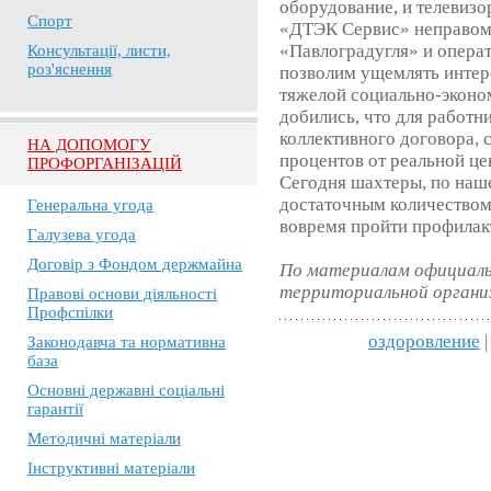
оборудование, и телевизо
Спорт
«ДТЭК Сервис» неправом
«Павлоградугля» и опера
Консультації, листи,
роз'яснення
позволим ущемлять интере
тяжелой социально-эконо
добились, что для работн
коллективного договора, 
НА ДОПОМОГУ
процентов от реальной цен
ПРОФОРГАНІЗАЦІЙ
Сегодня шахтеры, по наш
достаточным количеством 
Генеральна угода
вовремя пройти профилак
Галузева угода
Договір з Фондом держмайна
По материалам официаль
территориальной органи
Правові основи діяльності
Профспілки
оздоровление
|
Законодавча та нормативна
база
Основні державні соціальні
гарантії
Методичні матеріали
Інструктивні матеріали