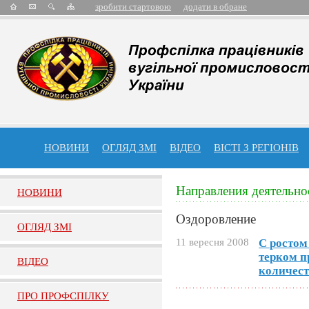
зробити стартовою
додати в обране
НОВИНИ
ОГЛЯД ЗМІ
ВІДЕО
ВІСТІ З РЕГІОНІВ
Направления деятельно
НОВИНИ
Оздоровление
ОГЛЯД ЗМI
11 вересня 2008
С ростом
терком п
ВIДЕО
количест
ПРО ПРОФСПIЛКУ