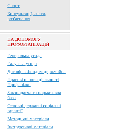
Спорт
Консультації, листи,
роз'яснення
НА ДОПОМОГУ
ПРОФОРГАНІЗАЦІЙ
Генеральна угода
Галузева угода
Договір з Фондом держмайна
Правові основи діяльності
Профспілки
Законодавча та нормативна
база
Основні державні соціальні
гарантії
Методичні матеріали
Інструктивні матеріали