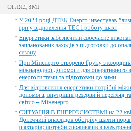
ОГЛЯД ЗМІ
У 2024 році ДТЕК Енерго інвестував близ
грн у відновлення ТЕС і роботу шахт
Енергетики забезпечили своєчасне викона
запланованих заходів з підготовки до опа
сезону
При Міненерго створено Групу з координа
міжнародної допомоги для оперативного 
енергосистеми та підготовки до зими
Для відновлення енергетики потрібні між
допомога, внутрішні резерви й перегляд т
світло – Міненерго
СИТУАЦІЯ В ЕНЕРГОСИСТЕМІ на 22 квіт
Донеччині внаслідок обстрілу шахти пора
шахтарів; потреби споживачів в електроене