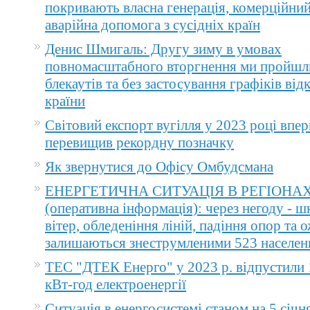
покривають власна генерація, комерційний
аварійна допомога з сусідніх країн
Денис Шмигаль: Другу зиму в умовах
повномасштабного вторгнення ми пройшл
блекаутів та без застосування графіків ві
країни
Світовий експорт вугілля у 2023 році впер
перевищив рекордну позначку
Як звернутися до Офісу Омбудсмана
ЕНЕРГЕТИЧНА СИТУАЦІЯ В РЕГІОНА
(оперативна інформація): через негоду - 
вітер, обледеніння ліній, падіння опор та 
залишаються знеструмленими 523 населен
ТЕС "ДТЕК Енерго" у 2023 р. відпустили 
кВт-год електроенергії
Ситуація в енергосистемі станом на 5 січн