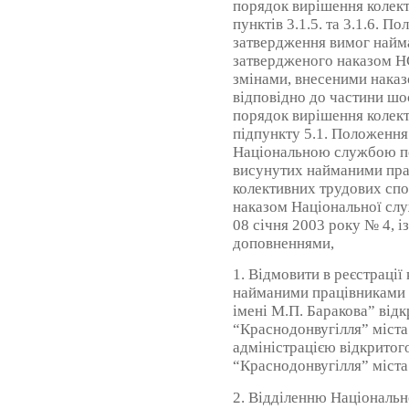
порядок вирішення колект
пунктів 3.1.5. та 3.1.6. 
затвердження вимог найма
затвердженого наказом НС
змінами, внесеними нака
відповідно до частини шос
порядок вирішення колект
підпункту 5.1. Положення
Національною службою п
висунутих найманими пра
колективних трудових спо
наказом Національної слу
08 січня 2003 року № 4, і
доповненнями,
1. Відмовити в реєстрації
найманими працівниками 
імені М.П. Баракова” від
“Краснодонвугілля” міста
адміністрацією відкритог
“Краснодонвугілля” міста
2. Відділенню Національн