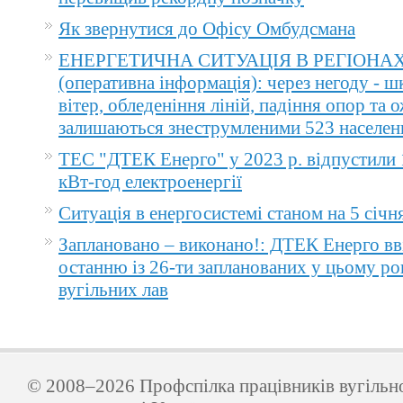
Як звернутися до Офісу Омбудсмана
ЕНЕРГЕТИЧНА СИТУАЦІЯ В РЕГІОНА
(оперативна інформація): через негоду - 
вітер, обледеніння ліній, падіння опор та 
залишаються знеструмленими 523 населен
ТЕС "ДТЕК Енерго" у 2023 р. відпустили 
кВт-год електроенергії
Ситуація в енергосистемі станом на 5 січн
Заплановано – виконано!: ДТЕК Енерго вв
останню із 26-ти запланованих у цьому ро
вугільних лав
© 2008–2026 Профспілка працівників вугільн