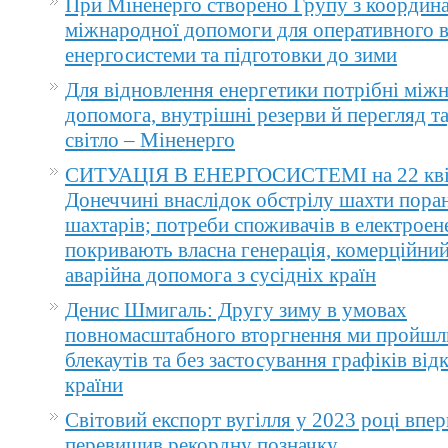
При Міненерго створено Групу з координа
міжнародної допомоги для оперативного 
енергосистеми та підготовки до зими
Для відновлення енергетики потрібні між
допомога, внутрішні резерви й перегляд т
світло – Міненерго
СИТУАЦІЯ В ЕНЕРГОСИСТЕМІ на 22 квіт
Донеччині внаслідок обстрілу шахти пора
шахтарів; потреби споживачів в електроене
покривають власна генерація, комерційний
аварійна допомога з сусідніх країн
Денис Шмигаль: Другу зиму в умовах
повномасштабного вторгнення ми пройшл
блекаутів та без застосування графіків ві
країни
Світовий експорт вугілля у 2023 році впер
перевищив рекордну позначку