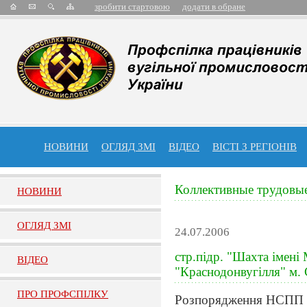
зробити стартовою
додати в обране
НОВИНИ
ОГЛЯД ЗМІ
ВІДЕО
ВІСТІ З РЕГІОНІВ
Коллективные трудовы
НОВИНИ
ОГЛЯД ЗМI
24.07.2006
стр.підр. "Шахта імені
ВIДЕО
"Краснодонвугілля" м. 
ПРО ПРОФСПIЛКУ
Розпорядження НСПП в