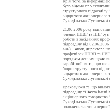
Крім того, за інформацією
було відомо про скликанн
структурного підрозділу 
відкритого акціонерного 
Суходільська Луганської 
21.06.2006 року відпові
членам ППВГ та НПГ був н
роботи в засіданнях проф
підрозділу від 02.06.2006
446). Також, директора ш
профспілок ППВП та НВГ 
порядком денним щодо в
заробітної плати, про що 
бюро структурного підроз
відкритого акціонерного 
Суходільська Луганської о
Враховуючи те, що вимог
підрозділу “Шахта імені 
акціонерного товариства 
Суходільська Луганської 
положень частини першої 