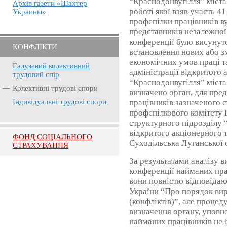
“Краснодонвугілля” міста 
Архів газети «Шахтер
роботі якої взяв участь 4
Украины»
профспілки працівників в
представників незалежної
конференції було висунут
КОНФЛІКТИ
встановлення нових або з
економічних умов праці т
Галузевий колективний
адміністрації відкритого 
трудовий спір
“Краснодонвугілля” міста
Колективні трудові спори
визначено орган, для пре
працівників зазначеного с
Індивідуальні трудові спори
профспілкового комітету
структурного підрозділу 
відкритого акціонерного 
ФОНД СОЦІАЛЬНОГО
Суходільська Луганської 
СТРАХУВАННЯ
За результатами аналізу 
конференції найманих пра
вони повністю відповідаю
України “Про порядок ви
(конфліктів)”, але процед
визначення органу, уповн
найманих працівників не 