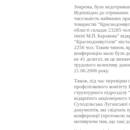
Зокрема, було недотриман
Відповідно до отриманих
чисельність найманих пра
товаристві “Краснодонвуг
області складає 23285 чол
імені М.П. Баракова” від
“Краснодонвугілля” міста
2256 чол. Таким чином, в
конференцію мало бути де
не 41 делегат, як це визна
трудового колективу дано
21.06.2006 року.
Також, під час перевірки
профспілкового комітету
структурного підрозділу 
відкритого акціонерного 
Суходільська Луганської 
документів, які свідчать 
конференції (протоколи з
мотивуючи тим, що такі до