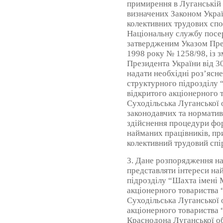
примирення в Луганській 
визначених Законом Укра
колективних трудових спо
Національну службу посе
затвердженим Указом През
1998 року № 1258/98, із 
Президента України від 3
надати необхідні роз’яс
структурного підрозділу 
відкритого акціонерного 
Суходільська Луганської 
законодавчих та норматив
здійснення процедури фо
найманих працівників, пр
колективний трудовий спі
3. Дане розпорядження н
представляти інтереси на
підрозділу “Шахта імені 
акціонерного товариства 
Суходільська Луганської о
акціонерного товариства 
Краснодона Луганської об