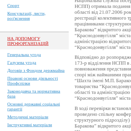
Національна служба посер
Спорт
НСПП) отримала подання 
області від 21.07.2006 р
Консультації, листи,
реєстрації колективного 
роз'яснення
працівниками структурног
Баракова” відкритого акц
“Краснодонвугілля” міста
НА ДОПОМОГУ
адміністрацією відкритог
ПРОФОРГАНІЗАЦІЙ
“Краснодонвугілля” міста
Генеральна угода
Відповідно до розпорядж
Галузева угода
173-р відділення НСПП в 
повноваження представни
Договір з Фондом держмайна
спорі між найманими пра
Правові основи діяльності
“Шахта імені М.П. Барако
Профспілки
товариства “Краснодонвуг
Законодавча та нормативна
області та адміністрацією
база
“Краснодонвугілля” міста
Основні державні соціальні
В ході перевірки встановл
гарантії
проведено спільну конфер
Методичні матеріали
структурного підрозділу
Інструктивні матеріали
Баракова” відкритого акц