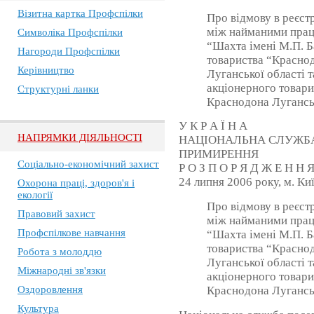
Візитна картка Профспілки
Про відмову в реєст
між найманими прац
Символіка Профспілки
“Шахта імені М.П. Б
Нагороди Профспілки
товариства “Краснод
Керівництво
Луганської області 
акціонерного товари
Структурні ланки
Краснодона Луганськ
У К Р А Ї Н А
НАПРЯМКИ ДІЯЛЬНОСТІ
НАЦІОНАЛЬНА СЛУЖБА
ПРИМИРЕННЯ
Соціально-економічний захист
Р О З П О Р Я Д Ж Е Н Н 
24 липня 2006 року, м. Ки
Охорона праці, здоров'я і
екології
Про відмову в реєст
Правовий захист
між найманими прац
Профспілкове навчання
“Шахта імені М.П. Б
товариства “Краснод
Робота з молоддю
Луганської області 
Міжнародні зв'язки
акціонерного товари
Краснодона Луганськ
Оздоровлення
Культура