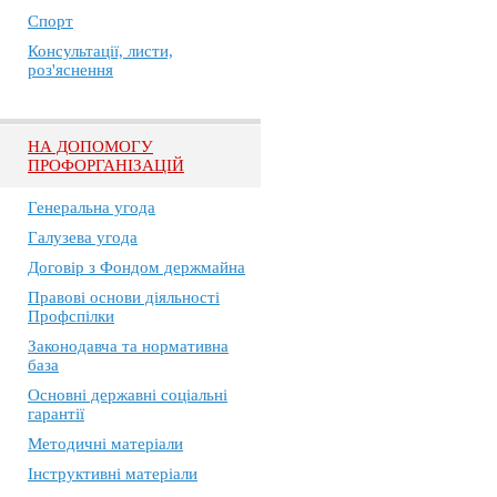
Спорт
Консультації, листи,
роз'яснення
НА ДОПОМОГУ
ПРОФОРГАНІЗАЦІЙ
Генеральна угода
Галузева угода
Договір з Фондом держмайна
Правові основи діяльності
Профспілки
Законодавча та нормативна
база
Основні державні соціальні
гарантії
Методичні матеріали
Інструктивні матеріали