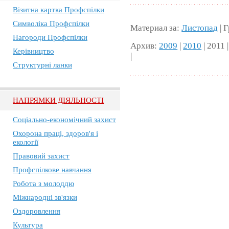
Візитна картка Профспілки
Символіка Профспілки
Материал за:
Листопад
| Г
Нагороди Профспілки
Архив:
2009
|
2010
| 2011 
Керівництво
|
Структурні ланки
НАПРЯМКИ ДІЯЛЬНОСТІ
Соціально-економічний захист
Охорона праці, здоров'я і
екології
Правовий захист
Профспілкове навчання
Робота з молоддю
Міжнародні зв'язки
Оздоровлення
Культура