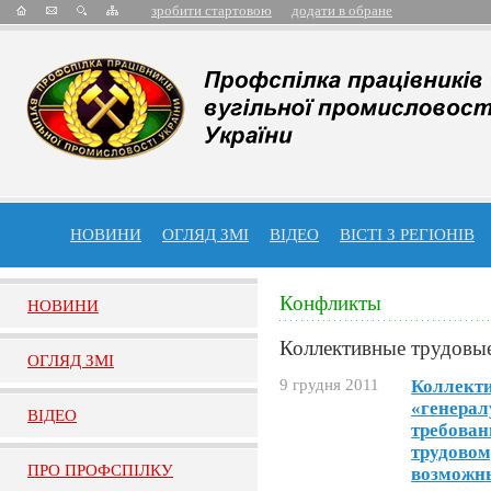
зробити стартовою
додати в обране
НОВИНИ
ОГЛЯД ЗМІ
ВІДЕО
ВІСТІ З РЕГІОНІВ
Конфликты
НОВИНИ
Коллективные трудовы
ОГЛЯД ЗМI
9 грудня 2011
Коллекти
«генерал
ВIДЕО
требован
трудовом
ПРО ПРОФСПIЛКУ
возможн