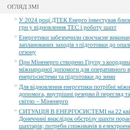
ОГЛЯД ЗМІ
У 2024 році ДТЕК Енерго інвестував близ
грн у відновлення ТЕС і роботу шахт
Енергетики забезпечили своєчасне викона
запланованих заходів з підготовки до опа
сезону
При Міненерго створено Групу з координа
міжнародної допомоги для оперативного 
енергосистеми та підготовки до зими
Для відновлення енергетики потрібні між
допомога, внутрішні резерви й перегляд т
світло – Міненерго
СИТУАЦІЯ В ЕНЕРГОСИСТЕМІ на 22 квіт
Донеччині внаслідок обстрілу шахти пора
шахтарів; потреби споживачів в електроене