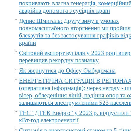
покривають власна генерація, комерційний
аварійна допомога з сусідніх країн
Денис Шмигаль: Другу зиму в умовах
повномасштабного вторгнення ми пройшл
блекаутів та без застосування графіків ві
країни
Світовий експорт вугілля у 2023 році впер
перевищив рекордну позначку
Як звернутися до Офісу Омбудсмана
ЕНЕРГЕТИЧНА СИТУАЦІЯ В РЕГІОНА
(оперативна інформація): через негоду - 
вітер, обледеніння ліній, падіння опор та 
залишаються знеструмленими 523 населен
ТЕС "ДТЕК Енерго" у 2023 р. відпустили 
кВт-год електроенергії
Ситуація в енергосистемі станом на 5 січн