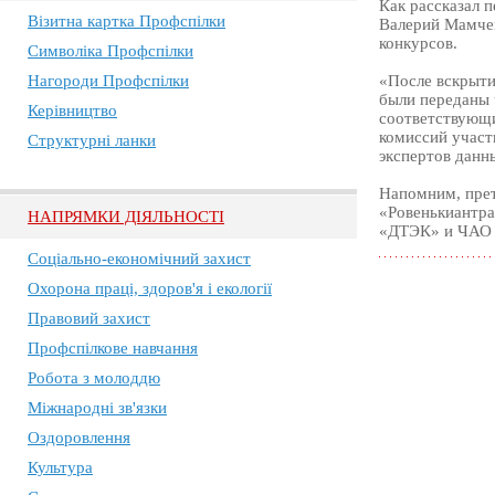
Как рассказал 
Візитна картка Профспілки
Валерий Мамчен
конкурсов.
Символіка Профспілки
Нагороди Профспілки
«После вскрыти
были переданы 
Керівництво
соответствующи
комиссий участ
Структурні ланки
экспертов данн
Напомним, прет
«Ровенькиантра
НАПРЯМКИ ДІЯЛЬНОСТІ
«ДТЭК» и ЧАО 
Соціально-економічний захист
Охорона праці, здоров'я і екології
Правовий захист
Профспілкове навчання
Робота з молоддю
Міжнародні зв'язки
Оздоровлення
Культура