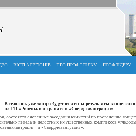
ДЕО
ВІСТІ З РЕГІОНІВ
ПРО ПРОФСПIЛКУ
ПРОФЛIДЕРУ
Возможно, уже завтра будут известны результаты концессио
по ГП «Ровенькиантрацит» и «Свердловантрацит»
бря, состоятся очередные заседания комиссий по проведению конце
сительно передачи целостных имущественных комплексов угледо
овенькиантрацит» и «Свердловантрацит».