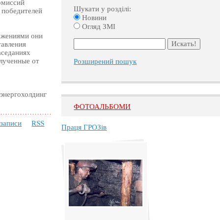
омиссий
Шукати у розділі:
 победителей
Новини
Огляд ЗМІ
ожениями они
тавления
аседаниях
лученные от
Розширений пошук
энергохолдинг
ФОТОАЛЬБОМИ
 записи
RSS
Праця ГРОЗів