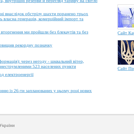
, внутрішні резерви й перегляд тарифу на світло
 внаслідок обстрілу шахти поранено трьох
ь власна генерація, комерційний імпорт та
торгнення ми пройшли без блекаутів та без
Сайт Ка
еревищив рекордну позначку
ація): через негоду - шквальний вітер,
 знеструмленими 523 населених пункти
Сайт Пр
од електроенергії
анню із 26-ти запланованих у цьому році нових
України