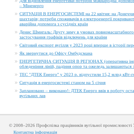
Для відновлення енергетики потрібні міжнародна допомога
– Міненерго
СИТУАЦІЯ В ЕНЕРГОСИСТЕМІ на 22 квітня: на Донеччині
шахтарів; потреби споживачів в електроенергії покривают
аварійна допомога з сусідніх країн
Денис Шмигаль: Другу зиму в умовах повномасштабного в
застосування графіків відключень для країни
Світовий експорт вугілля у 2023 році вперше в історії п
Як звернутися до Офісу Омбудсмана
ЕНЕРГЕТИЧНА СИТУАЦІЯ В РЕГІОНАХ (оперативна інформ
обледеніння ліній, падіння опор та ожеледь залишаються
ТЕС "ДТЕК Енерго" у 2023 р. відпустили 15,2 млрд кВт-г
Ситуація в енергосистемі станом на 5 січня
Заплановано – виконано!: ДТЕК Енерго ввів в роботу ост
вугільних лав
© 2008–2026 Профспілка працівників вугільної промисловості 
Контактна інформація