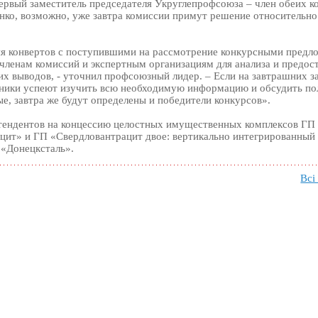
первый заместитель председателя Укруглепрофсоюза – член обеих к
ко, возможно, уже завтра комиссии примут решение относительно
я конвертов с поступившими на рассмотрение конкурсными предл
членам комиссий и экспертным организациям для анализа и предос
х выводов, - уточнил профсоюзный лидер. – Если на завтрашних з
ники успеют изучить всю необходимую информацию и обсудить по
ые, завтра же будут определены и победители конкурсов».
ендентов на концессию целостных имущественных комплексов ГП
цит» и ГП «Свердловантрацит двое: вертикально интегрированный 
«Донецксталь».
Всі