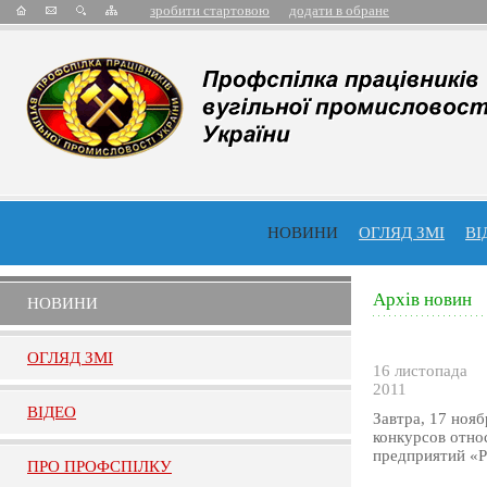
зробити стартовою
додати в обране
НОВИНИ
ОГЛЯД ЗМІ
ВІ
Архів новин
НОВИНИ
ОГЛЯД ЗМI
16 листопада
2011
ВIДЕО
Завтра, 17 ноя
конкурсов отно
предприятий «Р
ПРО ПРОФСПIЛКУ