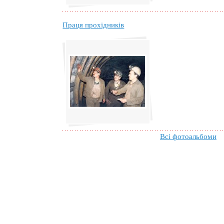
Праця прохідників
Всі фотоальбоми