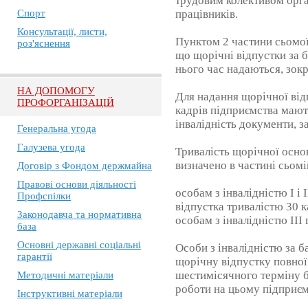
трудовим колективом орга
Спорт
працівників.
Консультації, листи,
Пунктом 2 частини сьомої
роз'яснення
що щорічні відпустки за 
нього час надаються, зокр
НА ДОПОМОГУ
Для надання щорічної відп
ПРОФОРГАНІЗАЦІЙ
кадрів підприємства мают
інвалідність документи, 
Генеральна угода
Галузева угода
Тривалість щорічної основ
визначено в частині сьомі
Договір з Фондом держмайна
Правові основи діяльності
особам з інвалідністю I і
Профспілки
відпустка тривалістю 30 к
Законодавча та нормативна
особам з інвалідністю III
база
Основні державні соціальні
Особи з інвалідністю за 
гарантії
щорічну відпустку повної
шестимісячного терміну б
Методичні матеріали
роботи на цьому підприємс
Інструктивні матеріали