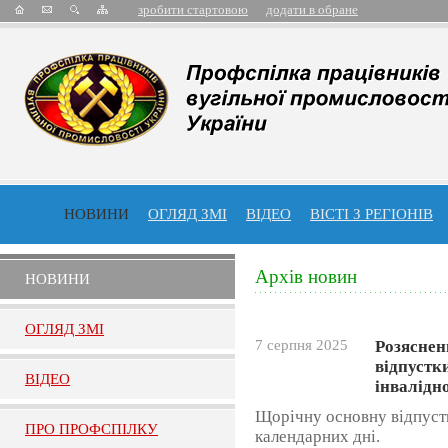
зробити стартовою
додати в обране
НОВИНИ
ОГЛЯД ЗМІ
ВІДЕО
ВІСТІ З РЕГІОНІВ
Архів новин
НОВИНИ
ОГЛЯД ЗМI
7 серпня 2025
Розяснен
відпустк
ВIДЕО
інвалідно
Щорічну основну відпуст
ПРО ПРОФСПIЛКУ
календарних дні.