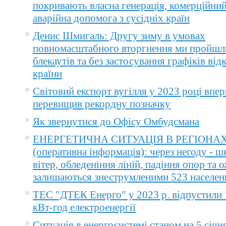
покривають власна генерація, комерційний
аварійна допомога з сусідніх країн
Денис Шмигаль: Другу зиму в умовах
повномасштабного вторгнення ми пройшл
блекаутів та без застосування графіків ві
країни
Світовий експорт вугілля у 2023 році впер
перевищив рекордну позначку
Як звернутися до Офісу Омбудсмана
ЕНЕРГЕТИЧНА СИТУАЦІЯ В РЕГІОНА
(оперативна інформація): через негоду - 
вітер, обледеніння ліній, падіння опор та 
залишаються знеструмленими 523 населен
ТЕС "ДТЕК Енерго" у 2023 р. відпустили 
кВт-год електроенергії
Ситуація в енергосистемі станом на 5 січн