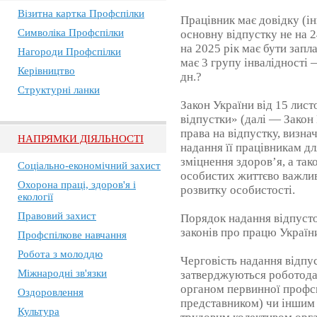
Візитна картка Профспілки
Працівник має довідку (ін
Символіка Профспілки
основну відпустку не на 24
на 2025 рік має бути запл
Нагороди Профспілки
має 3 групу інвалідності —
Керівництво
дн.?
Структурні ланки
Закон України від 15 лис
відпустки» (далі — Закон
права на відпустку, визна
НАПРЯМКИ ДІЯЛЬНОСТІ
надання її працівникам дл
зміцнення здоров’я, а так
Соціально-економічний захист
особистих життєво важлив
Охорона праці, здоров'я і
розвитку особистості.
екології
Правовий захист
Порядок надання відпусто
законів про працю України
Профспілкове навчання
Робота з молоддю
Черговість надання відпус
Міжнародні зв'язки
затверджуються роботода
органом первинної профсп
Оздоровлення
представником) чи іншим
Культура