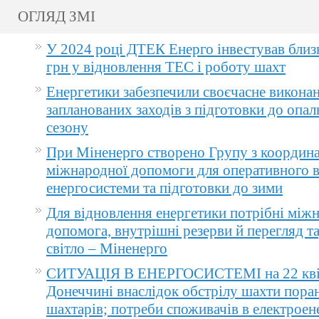
ОГЛЯД ЗМІ
У 2024 році ДТЕК Енерго інвестував близ
грн у відновлення ТЕС і роботу шахт
Енергетики забезпечили своєчасне викона
запланованих заходів з підготовки до опа
сезону
При Міненерго створено Групу з координа
міжнародної допомоги для оперативного 
енергосистеми та підготовки до зими
Для відновлення енергетики потрібні між
допомога, внутрішні резерви й перегляд т
світло – Міненерго
СИТУАЦІЯ В ЕНЕРГОСИСТЕМІ на 22 квіт
Донеччині внаслідок обстрілу шахти пора
шахтарів; потреби споживачів в електроене