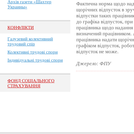
Архів газети «Шахтер
Фактична норма щодо над
Украины»
щорічних відпусток в зру
відпустки таких працівни
до графіка відпусток, пр
працівника щодо надання т
КОНФЛІКТИ
визначений працівником. 
Галузевий колективний
працівника надати щорічн
трудовий спір
графіком відпусток, робо
відпусток не може.
Колективні трудові спори
Індивідуальні трудові спори
Джерело: ФПУ
ФОНД СОЦІАЛЬНОГО
СТРАХУВАННЯ