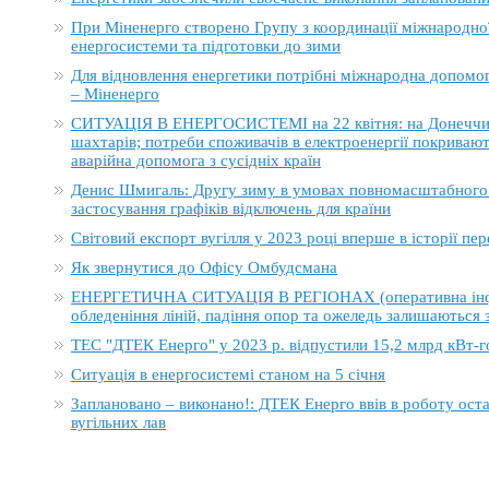
При Міненерго створено Групу з координації міжнародно
енергосистеми та підготовки до зими
Для відновлення енергетики потрібні міжнародна допомога
– Міненерго
СИТУАЦІЯ В ЕНЕРГОСИСТЕМІ на 22 квітня: на Донеччині
шахтарів; потреби споживачів в електроенергії покривают
аварійна допомога з сусідніх країн
Денис Шмигаль: Другу зиму в умовах повномасштабного в
застосування графіків відключень для країни
Світовий експорт вугілля у 2023 році вперше в історії п
Як звернутися до Офісу Омбудсмана
ЕНЕРГЕТИЧНА СИТУАЦІЯ В РЕГІОНАХ (оперативна інформ
обледеніння ліній, падіння опор та ожеледь залишаються
ТЕС "ДТЕК Енерго" у 2023 р. відпустили 15,2 млрд кВт-г
Ситуація в енергосистемі станом на 5 січня
Заплановано – виконано!: ДТЕК Енерго ввів в роботу ост
вугільних лав