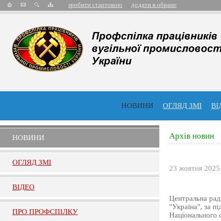
зробити стартовою
додати в обране
НОВИНИ
ОГЛЯД ЗМІ
ВІ
Архів новин
НОВИНИ
ОГЛЯД ЗМI
23 жовтня 2025
ВIДЕО
Центральна рада
"Україна", за п
ПРО ПРОФСПIЛКУ
Національного о