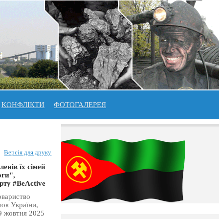
КОНФЛІКТИ
ФОТОГАЛЕРЕЯ
Версія для друку
енів їх сімей
оги",
рту #BeAсtivе
овариство
лок України,
9 жовтня 2025