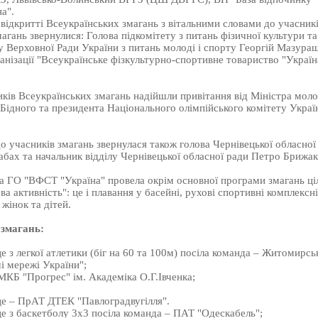
а".
ідкритті Всеукраїнських змагань з вітальними словами до учасникі
магань звернулися: Голова підкомітету з питань фізичної культури т
 Верховної Ради України з питань молоді і спорту Георгій Мазураш
анізації "Всеукраїнське фізкультурно-спортивне товариство "Україн
ків Всеукраїнських змагань надійшли привітання від Міністра моло
 Бідного та президента Національного олімпійського комітету Укра
о учасників змагань звернулася також голова Чернівецької обласної
бах та начальник відділу Чернівецької обласної ради Петро Брижак
а ГО "ВФСТ "Україна" провела окрім основної програми змагань ціл
ва активність": це і плавання у басейні, рухові спортивні комплексн
жінок та дітей.
 змагань:
е з легкої атлетики (біг на 60 та 100м) посіла команда – Житомирсь
і мережі України";
МКБ "Прогрес" ім. Академіка О.Г.Івченка;
це – ПрАТ ДТЕК "Павлоградвугілля".
е з баскетболу 3х3 посіла команда – ПАТ "Одескабель";