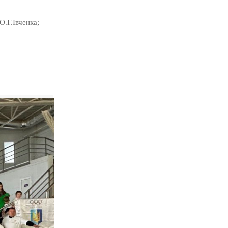
.Г.Івченка;