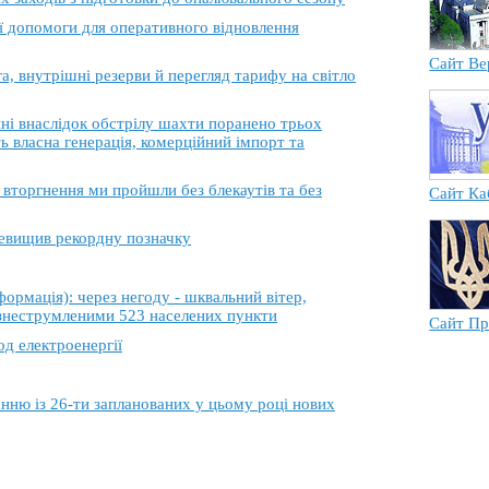
ї допомоги для оперативного відновлення
Сайт Ве
, внутрішні резерви й перегляд тарифу на світло
 внаслідок обстрілу шахти поранено трьох
ь власна генерація, комерційний імпорт та
торгнення ми пройшли без блекаутів та без
Сайт Ка
еревищив рекордну позначку
ація): через негоду - шквальний вітер,
 знеструмленими 523 населених пункти
Сайт Пр
од електроенергії
анню із 26-ти запланованих у цьому році нових