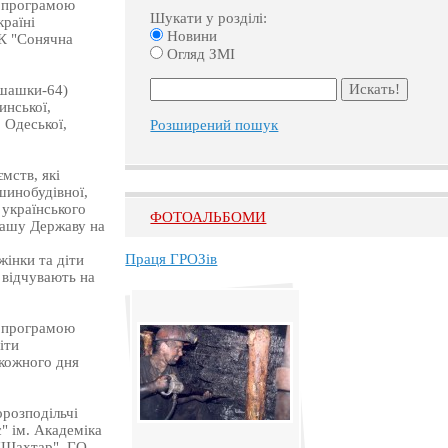
а програмою
Шукати у розділі:
раїні
Новини
РК "Сонячна
Огляд ЗМІ
 шашки-64)
инської,
 Одеської,
Розширений пошук
мств, які
шинобудівної,
українського
ФОТОАЛЬБОМИ
 нашу Державу на
Праця ГРОЗів
жінки та діти
ч відчувають на
а програмою
іти
 кожного дня
розподільчі
" ім. Академіка
"Шахтар", ГО