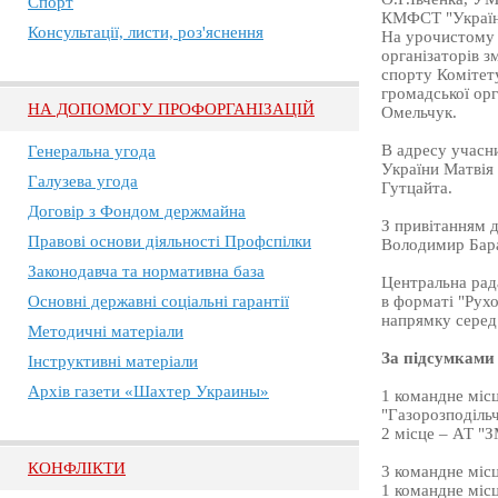
Спорт
КМФСТ "Україн
Консультації, листи, роз'яснення
На урочистому в
організаторів з
спорту Комітету
громадської орг
НА ДОПОМОГУ ПРОФОРГАНІЗАЦІЙ
Омельчук.
В адресу учасни
Генеральна угода
України Матвія
Галузева угода
Гутцайта.
Договір з Фондом держмайна
З привітанням д
Правові основи діяльності Профспілки
Володимир Бара
Законодавча та нормативна база
Центральна рад
Основні державні соціальні гарантії
в форматі "Рухо
напрямку серед 
Методичні матеріали
За підсумками
Інструктивні матеріали
Архів газети «Шахтер Украины»
1 командне місц
"Газорозподільч
2 місце – АТ "З
КОНФЛІКТИ
3 командне міс
1 командне місц