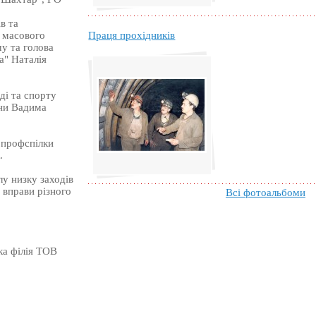
в та
Праця прохідників
а масового
у та голова
а" Наталія
ді та спорту
їни Вадима
 профспілки
.
у низку заходів
і вправи різного
Всі фотоальбоми
ка філія ТОВ