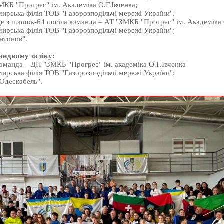
МКБ "Прогрес" ім. Академіка О.Г.Івченка;
ирська філія ТОВ "Газорозподільчі мережі України".
е з шашок-64 посіла команда – АТ "ЗМКБ "Прогрес" ім. Академіка О
ирська філія ТОВ "Газорозподільчі мережі України";
нтонов".
андному заліку:
команда – ДП "ЗМКБ "Прогрес" ім. академіка О.Г.Івченка
ирська філія ТОВ "Газорозподільчі мережі України";
"Одескабель".