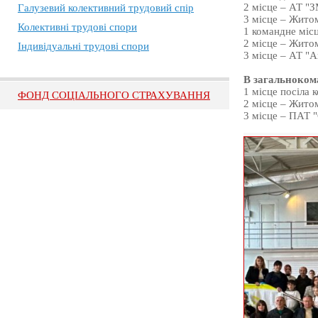
2 місце – АТ "З
Галузевий колективний трудовий спір
3 місце – Житом
Колективні трудові спори
1 командне місц
2 місце – Житом
Індивідуальні трудові спори
3 місце – АТ "А
В загальноком
1 місце посіла 
ФОНД СОЦІАЛЬНОГО СТРАХУВАННЯ
2 місце – Житом
3 місце – ПАТ 