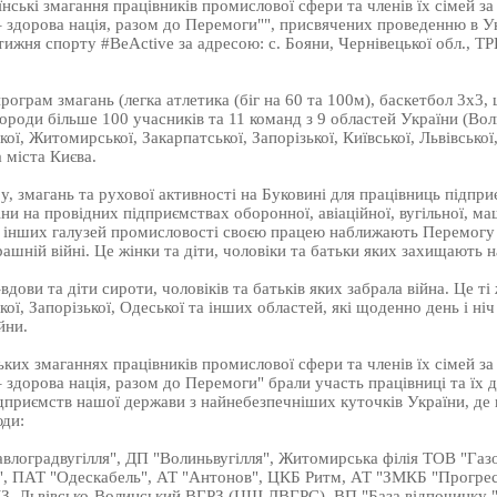
їнські змагання працівників промислової сфери та членів їх сімей з
– здорова нація, разом до Перемоги"", присвячених проведенню в Ук
ижня спорту #BeAсtivе за адресою: с. Бояни, Чернівецької обл., Т
рограм змагань (легка атлетика (біг на 60 та 100м), баскетбол 3х3,
роди більше 100 учасників та 11 команд з 9 областей України (Вол
ої, Житомирської, Закарпатської, Запорізької, Київської, Львівської,
а міста Києва.
, змагань та рухової активності на Буковині для працівниць підприє
ни на провідних підприємствах оборонної, авіаційної, вугільної, ма
а інших галузей промисловості своєю працею наближають Перемогу 
рашній війні. Це жінки та діти, чоловіки та батьки яких захищають
дови та діти сироти, чоловіків та батьків яких забрала війна. Це ті 
ої, Запорізької, Одеської та інших областей, які щоденно день і ні
йни.
ьких змаганнях працівників промислової сфери та членів їх сімей з
– здорова нація, разом до Перемоги" брали участь працівниці та їх д
дприємств нашої держави з найнебезпечніших куточків України, де
юди:
лоградвугілля", ДП "Волиньвугілля", Житомирська філія ТОВ "Газо
", ПАТ "Одескабель", АТ "Антонов", ЦКБ Ритм, АТ "ЗМКБ "Прогрес
МЗ, Львівсько-Волинський ВГРЗ (ЦШ ДВГРС), ВП "База відпочинку 