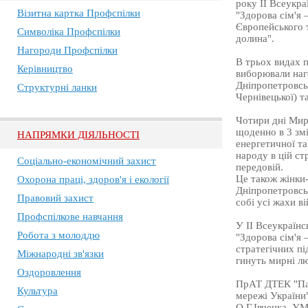
року ІІ Всеукра
Візитна картка Профспілки
"Здорова сім'я 
Європейського т
Символіка Профспілки
долина".
Нагороди Профспілки
В трьох видах п
Керівництво
виборювали наго
Дніпропетровськ
Структурні ланки
Чернівецької) т
Чотири дні Миру
щоденно в 3 змі
НАПРЯМКИ ДІЯЛЬНОСТІ
енергетичної т
народу в цій ст
Соціально-економічний захист
передовій.
Це також жінки-в
Охорона праці, здоров'я і екології
Дніпропетровськ
Правовий захист
собі усі жахи ві
Профспілкове навчання
У ІІ Всеукраїнс
Робота з молоддю
"Здорова сім'я 
стратегічних пі
Міжнародні зв'язки
гинуть мирні л
Оздоровлення
ПрАТ ДТЕК "Пав
Культура
мережі України
О.Г.Івченка, У