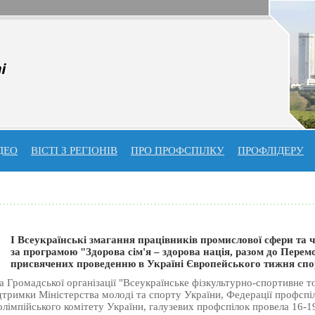
ДЕО
ВІСТІ З РЕГІОНІВ
ПРО ПРОФСПIЛКУ
ПРОФЛIДЕРУ
І Всеукраїнські змагання працівників промислової сфери та чл
за програмою "Здорова сім'я – здорова нація, разом до Перем
присвячених проведенню в Україні Європейського тижня спо
 Громадської організації "Всеукраїнське фізкультурно-спортивне т
ідтримки Міністерства молоді та спорту України, Федерації профспі
лімпійського комітету України, галузевих профспілок провела 16-1