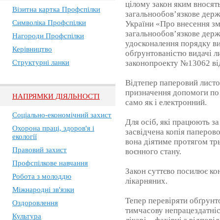
цілому закон яким вносят
Візитна картка Профспілки
загальнообов’язкове держ
Символіка Профспілки
України «Про внесення зм
загальнообов’язкове дер
Нагороди Профспілки
удосконалення порядку ви
Керівництво
обґрунтованістю видачі ли
Структурні ланки
законопроекту №13062 від
Відтепер паперовий листо
призначення допомоги по 
НАПРЯМКИ ДІЯЛЬНОСТІ
само як і електронний.
Соціально-економічний захист
Для осіб, які працюють з
Охорона праці, здоров'я і
засвідчена копія паперов
екології
вона діятиме протягом тр
Правовий захист
воєнного стану.
Профспілкове навчання
Закон суттєво посилює ко
Робота з молоддю
лікарняних.
Міжнародні зв'язки
Тепер перевіряти обґрунт
Оздоровлення
тимчасову непрацездатні
Культура