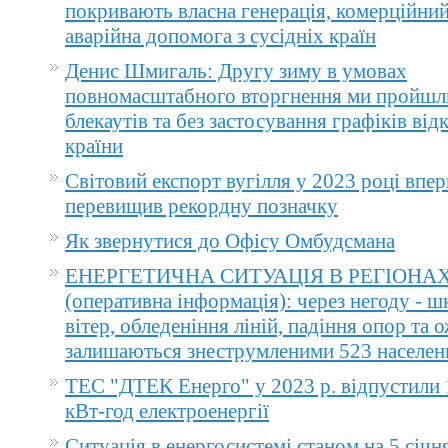
покривають власна генерація, комерційний
аварійна допомога з сусідніх країн
Денис Шмигаль: Другу зиму в умовах
повномасштабного вторгнення ми пройшл
блекаутів та без застосування графіків ві
країни
Світовий експорт вугілля у 2023 році впер
перевищив рекордну позначку
Як звернутися до Офісу Омбудсмана
ЕНЕРГЕТИЧНА СИТУАЦІЯ В РЕГІОНА
(оперативна інформація): через негоду - 
вітер, обледеніння ліній, падіння опор та 
залишаються знеструмленими 523 населен
ТЕС "ДТЕК Енерго" у 2023 р. відпустили 
кВт-год електроенергії
Ситуація в енергосистемі станом на 5 січн