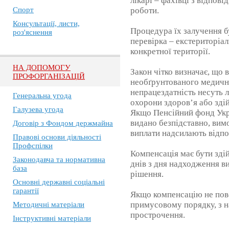
лікарі – фахівці з відпов
Спорт
роботи.
Консультації, листи,
Процедура їх залучення б
роз'яснення
перевірка – екстериторіал
конкретної території.
НА ДОПОМОГУ
Закон чітко визначає, що 
ПРОФОРГАНІЗАЦІЙ
необґрунтованого медичн
непрацездатність несуть л
Генеральна угода
охорони здоров’я або зд
Галузева угода
Якщо Пенсійний фонд Укр
видано безпідставно, вим
Договір з Фондом держмайна
виплати надсилають відп
Правові основи діяльності
Профспілки
Компенсація має бути зді
Законодавча та нормативна
днів з дня надходження в
база
рішення.
Основні державні соціальні
гарантії
Якщо компенсацію не пове
примусовому порядку, з н
Методичні матеріали
прострочення.
Інструктивні матеріали