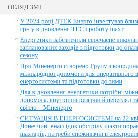
ОГЛЯД ЗМІ
У 2024 році ДТЕК Енерго інвестував близ
грн у відновлення ТЕС і роботу шахт
Енергетики забезпечили своєчасне викона
запланованих заходів з підготовки до опа
сезону
При Міненерго створено Групу з координа
міжнародної допомоги для оперативного 
енергосистеми та підготовки до зими
Для відновлення енергетики потрібні між
допомога, внутрішні резерви й перегляд т
світло – Міненерго
СИТУАЦІЯ В ЕНЕРГОСИСТЕМІ на 22 квіт
Донеччині внаслідок обстрілу шахти пора
шахтарів; потреби споживачів в електроене