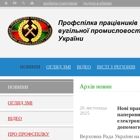
зробити стартовою
додати в обране
НОВИНИ
ОГЛЯД ЗМІ
ВІДЕО
ВІСТІ З РЕГІОНІВ
Архів новин
НОВИНИ
ОГЛЯД ЗМI
26 листопада
Нові пра
2025
паперови
ВIДЕО
електрон
допомоги
ПРО ПРОФСПIЛКУ
Верховна Рада України на 