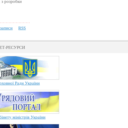
 з розробки
 записи
RSS
ЕТ-РЕСУРСИ
рховної Ради України
бінету міністрів України