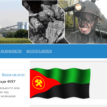
КОНФЛІКТИ
ФОТОГАЛЕРЕЯ
Версія для друку
я Ради ФПУ
яльності між
ло під
 мовчання