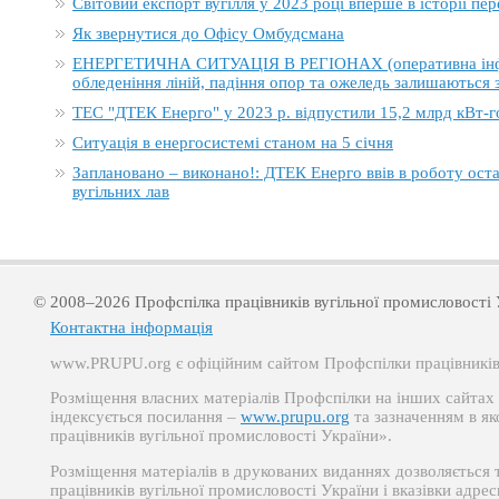
Світовий експорт вугілля у 2023 році вперше в історії п
Як звернутися до Офісу Омбудсмана
ЕНЕРГЕТИЧНА СИТУАЦІЯ В РЕГІОНАХ (оперативна інформ
обледеніння ліній, падіння опор та ожеледь залишаються
ТЕС "ДТЕК Енерго" у 2023 р. відпустили 15,2 млрд кВт-г
Ситуація в енергосистемі станом на 5 січня
Заплановано – виконано!: ДТЕК Енерго ввів в роботу ост
вугільних лав
© 2008–2026 Профспілка працівників вугільної промисловості 
Контактна інформація
www.PRUPU.org є офіційним сайтом Профспілки працівників 
Розміщення власних матеріалів Профспілки на інших сайтах д
індексується посилання –
www.prupu.org
та зазначенням в як
працівників вугільної промисловості України».
Розміщення матеріалів в друкованих виданнях дозволяється 
працівників вугільної промисловості України і вказівки адре