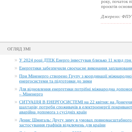
року, початок п
проєктів основн
Джерело: ФПУ
ОГЛЯД ЗМІ
У 2024 році ДТЕК Енерго інвестував близько 11 млрд грн
Енергетики забезпечили своєчасне виконання заплановани
При Міненерго створено Групу з координації міжнародно
енергосистеми та підготовки до зими
Для відновлення енергетики потрібні міжнародна допомога
– Міненерго
СИТУАЦІЯ В ЕНЕРГОСИСТЕМІ на 22 квітня: на Донеччині
шахтарів; потреби споживачів в електроенергії покривают
аварійна допомога з сусідніх країн
Денис Шмигаль: Другу зиму в умовах повномасштабного в
застосування графіків відключень для країни