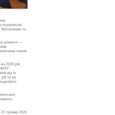
ння
ди підтримали
 Москаленка та
дку денного —
ення
запитання членів
на 2026 рік
а ФПУ
ила від їх
дій та на
 кадрового
 поточної
тивного
 21 травня 2026