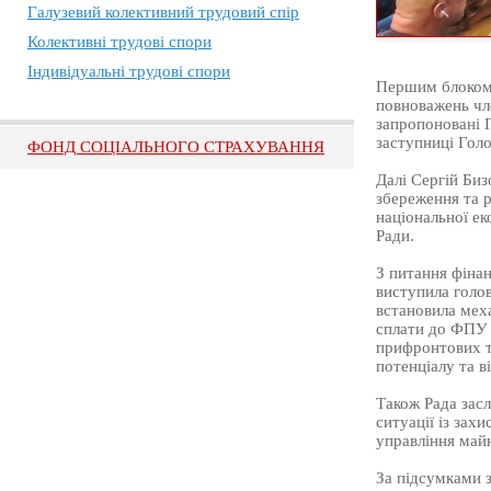
Галузевий колективний трудовий спір
Колективні трудові спори
Індивідуальні трудові спори
Першим блоком 
повноважень чле
запропоновані 
заступниці Гол
ФОНД СОЦІАЛЬНОГО СТРАХУВАННЯ
Далі Сергій Би
збереження та р
національної ек
Ради.
З питання фіна
виступила голо
встановила меха
сплати до ФПУ т
прифронтових те
потенціалу та в
Також Рада зас
ситуації із зах
управління ма
За підсумками 