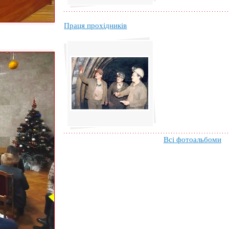
Праця прохідників
Всі фотоальбоми