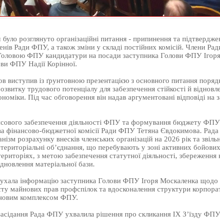
було розглянуто організаційні питання - припинення та підтвердже
нів Ради ФПУ, а також зміни у складі постійних комісій. Члени Ра
Головою ФПУ кандидатури на посади заступника Голови ФПУ Ігоря
ови ФПУ Надії Корінної.
зов виступив із ґрунтовною презентацією з основного питання поря
озвитку трудового потенціалу для забезпечення стійкості й відновл
ономіки. Під час обговорення він надав аргументовані відповіді на 
нсового забезпечення діяльності ФПУ та формування бюджету ФПУ 
ва фінансово-бюджетної комісії Ради ФПУ Тетяна Євдокимова. Рад
нізм розрахунку внесків членських організацій на 2026 рік та звільн
ериторіальні об’єднання, що перебувають у зоні активних бойових 
риторіях, з метою забезпечення статутної діяльності, збереження
ідновлення матеріальної бази.
лухала інформацію заступника Голови ФПУ Ігоря Москаленка щодо
исту майнових прав профспілок та вдосконалення структури корпора
йновим комплексом ФПУ.
засідання Рада ФПУ ухвалила рішення про скликання IX З’їзду ФПУ