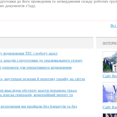
ідготовки до його проведення та затвердження складу робочих груп
их документів з’їзду.
Всі
ІНТЕРН
 у відновлення ТЕС і роботу шахт
х заходів з підготовки до опалювального сезону
ї допомоги для оперативного відновлення
Сайт Ве
, внутрішні резерви й перегляд тарифу на світло
 внаслідок обстрілу шахти поранено трьох
ь власна генерація, комерційний імпорт та
торгнення ми пройшли без блекаутів та без
Сайт Ка