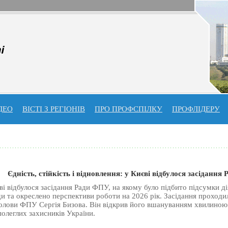
ДЕО
ВІСТІ З РЕГІОНІВ
ПРО ПРОФСПIЛКУ
ПРОФЛIДЕРУ
Єдність, стійкість і відновлення: у Києві відбулося засіданн
ві відбулося засідання Ради ФПУ, на якому було підбито підсумки ді
и та окреслено перспективи роботи на 2026 рік. Засідання проходи
олови ФПУ Сергія Бизова. Він відкрив його вшануванням хвилиною
 полеглих захисників України.