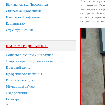
У вступному сл
Візитна картка Профспілки
зібраннями Ради
нам вдається кр
Символіка Профспілки
сестрами. Але 
Нагороди Профспілки
є багато серйоз
будемо моноліт
Керівництво
Структурні ланки
НАПРЯМКИ ДІЯЛЬНОСТІ
Соціально-економічний захист
Охорона праці, здоров'я і екології
Правовий захист
Профспілкове навчання
Робота з молоддю
Міжнародні зв'язки
Оздоровлення
Культура