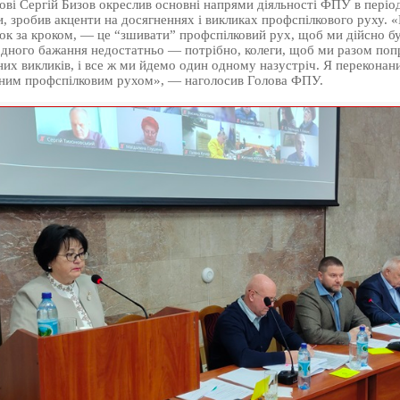
ові Сергій Бизов окреслив основні напрями діяльності ФПУ в періо
, зробив акценти на досягненнях і викликах профспілкового руху. 
ок за кроком, — це “зшивати” профспілковий рух, щоб ми дійсно бу
одного бажання недостатньо — потрібно, колеги, щоб ми разом поп
них викликів, і все ж ми йдемо один одному назустріч. Я переконан
ним профспілковим рухом», — наголосив Голова ФПУ.