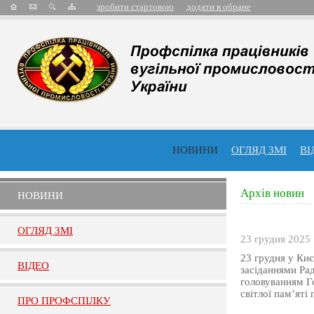
зробити стартовою
додати в обране
НОВИНИ
ОГЛЯД ЗМІ
ВІ
Архів новин
НОВИНИ
ОГЛЯД ЗМI
23 грудня 2025
23 грудня у Киє
ВIДЕО
засіданнями Рад
головуванням Г
світлої пам’яті
ПРО ПРОФСПIЛКУ