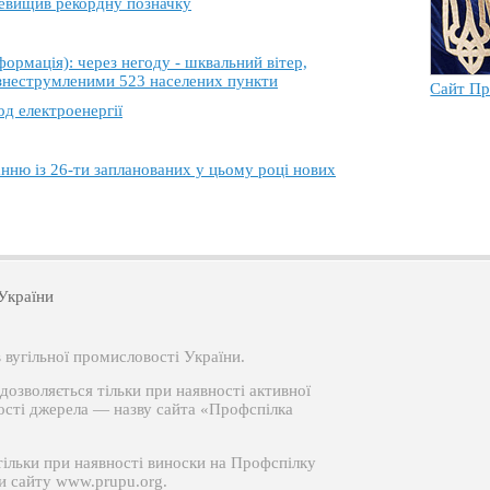
еревищив рекордну позначку
ація): через негоду - шквальний вітер,
 знеструмленими 523 населених пункти
Сайт Пр
од електроенергії
анню із 26-ти запланованих у цьому році нових
України
вугільної промисловості України.
озволяється тільки при наявності активної
ості джерела — назву сайта «Профспілка
тільки при наявності виноски на Профспілку
си сайту www.prupu.org.