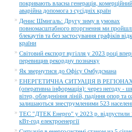
покривають власна генерація, комерційний
аварійна допомога з сусідніх країн
Денис Шмигаль: Другу зиму в умовах
повномасштабного вторгнення ми пройшл
блекаутів та без застосування графіків ві
країни
Світовий експорт вугілля у 2023 році впер
перевищив рекордну позначку
Як звернутися до Офісу Омбудсмана
ЕНЕРГЕТИЧНА СИТУАЦІЯ В РЕГІОНА
(оперативна інформація): через негоду - 
вітер, обледеніння ліній, падіння опор та 
залишаються знеструмленими 523 населен
ТЕС "ДТЕК Енерго" у 2023 р. відпустили 
кВт-год електроенергії
Ситуація в енергосистемі станом на 5 січн