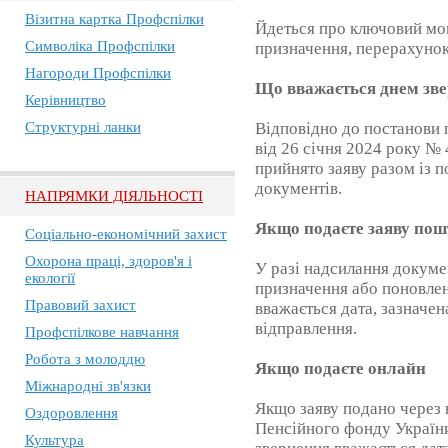
Візитна картка Профспілки
Йдеться про ключовий мом
Символіка Профспілки
призначення, перерахунок
Нагороди Профспілки
Що вважається днем зв
Керівництво
Структурні ланки
Відповідно до постанови 
від 26 січня 2024 року № 
прийнято заяву разом із 
документів.
НАПРЯМКИ ДІЯЛЬНОСТІ
Якщо подаєте заяву по
Соціально-економічний захист
Охорона праці, здоров'я і
У разі надсилання докуме
екології
призначення або поновлен
Правовий захист
вважається дата, зазначе
відправлення.
Профспілкове навчання
Робота з молоддю
Якщо подаєте онлайн
Міжнародні зв'язки
Якщо заяву подано через 
Оздоровлення
Пенсійного фонду України
Культура