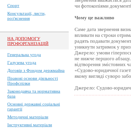
звернення вважається дата
Спорт
чи фотокопіями документі
Консультації, листи,
Чому це важливо
роз'яснення
Саме дата звернення визн
впливати на строки отрим
НА ДОПОМОГУ
радять подавати документ
ПРОФОРГАНІЗАЦІЙ
уникнути затримок у приз
Джерело: умови гіперпос
Генеральна угода
не нижче першого абзацу.
Галузева угода
відтворення змістовних ч
«Судово-юридичної газет
Договір з Фондом держмайна
якому вигляді суворо заб
Правові основи діяльності
Профспілки
Джерело: Судово-юридичн
Законодавча та нормативна
база
Основні державні соціальні
гарантії
Методичні матеріали
Інструктивні матеріали