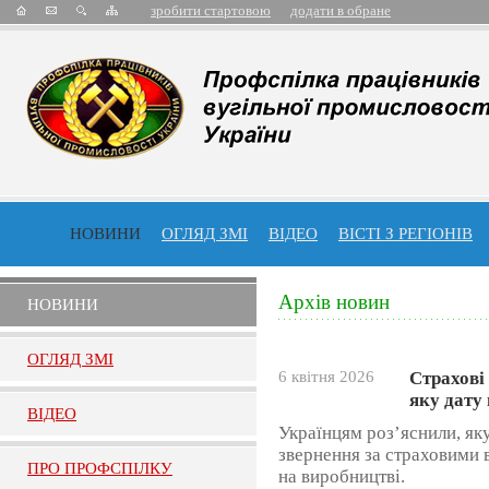
зробити стартовою
додати в обране
НОВИНИ
ОГЛЯД ЗМІ
ВІДЕО
ВІСТІ З РЕГІОНІВ
Архів новин
НОВИНИ
ОГЛЯД ЗМI
6 квітня 2026
Страхові
яку дату
ВIДЕО
Українцям роз’яснили, як
звернення за страховими 
ПРО ПРОФСПIЛКУ
на виробництві.