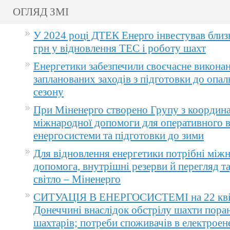
ОГЛЯД ЗМІ
У 2024 році ДТЕК Енерго інвестував близ
грн у відновлення ТЕС і роботу шахт
Енергетики забезпечили своєчасне викона
запланованих заходів з підготовки до опа
сезону
При Міненерго створено Групу з координа
міжнародної допомоги для оперативного 
енергосистеми та підготовки до зими
Для відновлення енергетики потрібні між
допомога, внутрішні резерви й перегляд т
світло – Міненерго
СИТУАЦІЯ В ЕНЕРГОСИСТЕМІ на 22 квіт
Донеччині внаслідок обстрілу шахти пора
шахтарів; потреби споживачів в електроене