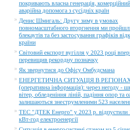
покривають власна генерація, комерційний
аварійна допомога з сусідніх країн
Денис Шмигаль: Другу зиму в умовах
повномасштабного вторгнення ми пройшл
блекаутів та без застосування графіків ві
країни
Світовий експорт вугілля у 2023 році впер
перевищив рекордну позначку
Як звернутися до Офісу Омбудсмана
ЕНЕРГЕТИЧНА СИТУАЦІЯ В РЕГІОНА
(оперативна інформація): через негоду - 
вітер, обледеніння ліній, падіння опор та 
залишаються знеструмленими 523 населен
ТЕС "ДТЕК Енерго" у 2023 р. відпустили 
кВт-год електроенергії
Ситуація в енергосистемі станом на 5 січн