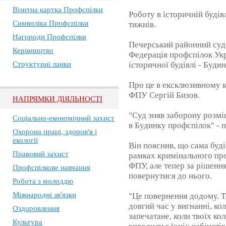
Візитна картка Профспілки
Роботу в історичній будів
Символіка Профспілки
тижнів.
Нагороди Профспілки
Печерський районний суд 
Керівництво
Федерація профспілок Укр
Структурні ланки
історичної будівлі - Буди
Про це в ексклюзивному 
ФПУ Сергій Бизов.
НАПРЯМКИ ДІЯЛЬНОСТІ
"Суд зняв заборону розмі
Соціально-економічний захист
в Будинку профспілок" - 
Охорона праці, здоров'я і
екології
Він пояснив, що сама буд
Правовий захист
рамках кримінального пр
ФПУ, але тепер за рішенн
Профспілкове навчання
повернутися до нього.
Робота з молоддю
Міжнародні зв'язки
"Це повернення додому. Т
довгий час у вигнанні, кол
Оздоровлення
запечатане, коли твоїх ко
Культура