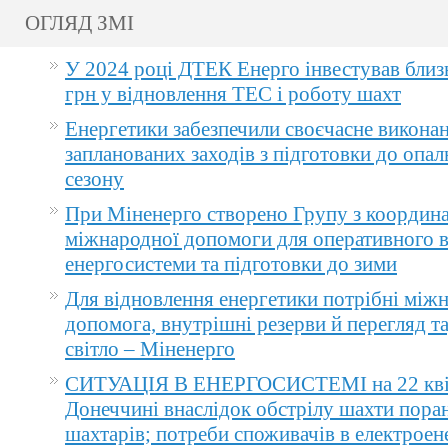
ОГЛЯД ЗМІ
У 2024 році ДТЕК Енерго інвестував близ
грн у відновлення ТЕС і роботу шахт
Енергетики забезпечили своєчасне викона
запланованих заходів з підготовки до опа
сезону
При Міненерго створено Групу з координа
міжнародної допомоги для оперативного 
енергосистеми та підготовки до зими
Для відновлення енергетики потрібні між
допомога, внутрішні резерви й перегляд т
світло – Міненерго
СИТУАЦІЯ В ЕНЕРГОСИСТЕМІ на 22 квіт
Донеччині внаслідок обстрілу шахти пора
шахтарів; потреби споживачів в електроене