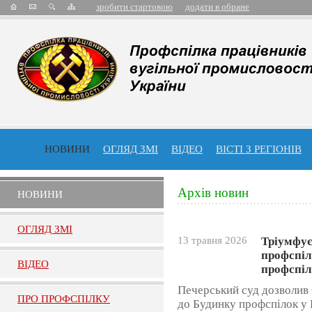
зробити стартовою
додати в обране
НОВИНИ
ОГЛЯД ЗМІ
ВІДЕО
ВІСТІ З РЕГІОНІВ
Архів новин
НОВИНИ
ОГЛЯД ЗМI
13 травня 2026
Тріумфує
профспіл
ВIДЕО
профспіл
Печерський суд дозволив
ПРО ПРОФСПIЛКУ
до Будинку профспілок у 