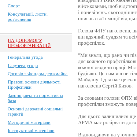
виводили з їхніх кабінеті
Спорт
військовими, щоб відстоят
і поневірянь. сьогоднішн
Консультації, листи,
описав свої емоції від ць
роз'яснення
Голова ФПУ наголосив, що
він вдячний суддям та всім
НА ДОПОМОГУ
профспілок.
ПРОФОРГАНІЗАЦІЙ
"Ми знали, що рано чи пі
Генеральна угода
для кожного профспілковц
Галузева угода
кожної людини праці. Мі
будівлю. Це символ не тіл
Договір з Фондом держмайна
Майдану. І для нас це сьо
Правові основи діяльності
наголосив Сергій Бизов.
Профспілки
Законодавча та нормативна
За словами голови ФПУ, ві
база
профспілки зможуть повер
Основні державні соціальні
гарантії
Для цього залишилися ще 
АРМА має розірвати догов
Методичні матеріали
Інструктивні матеріали
Відповідаючи на уточнююч