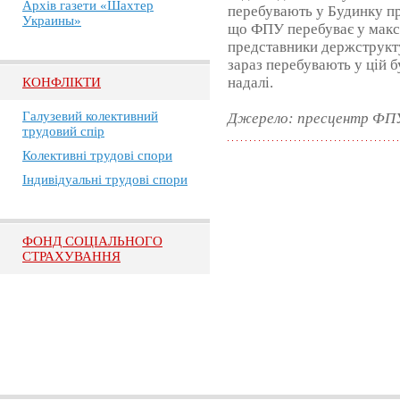
Архів газети «Шахтер
перебувають у Будинку пр
Украины»
що ФПУ перебуває у макси
представники держструкту
зараз перебувають у цій б
надалі.
КОНФЛІКТИ
Галузевий колективний
Джерело: пресцентр ФП
трудовий спір
Колективні трудові спори
Індивідуальні трудові спори
ФОНД СОЦІАЛЬНОГО
СТРАХУВАННЯ