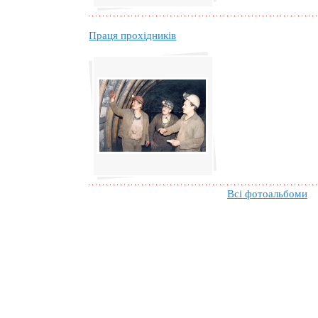
Праця прохідників
Всі фотоальбоми