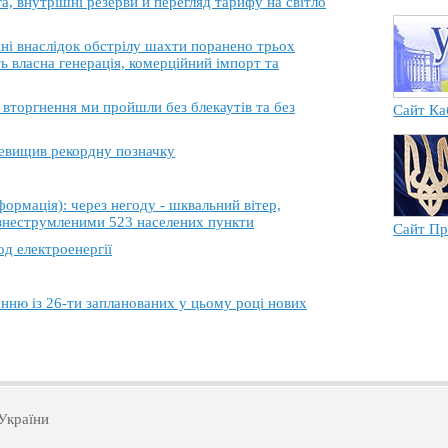
, внутрішні резерви й перегляд тарифу на світло
 внаслідок обстрілу шахти поранено трьох
ь власна генерація, комерційний імпорт та
торгнення ми пройшли без блекаутів та без
Сайт Ка
еревищив рекордну позначку
ація): через негоду - шквальний вітер,
 знеструмленими 523 населених пункти
Сайт Пр
од електроенергії
анню із 26-ти запланованих у цьому році нових
України