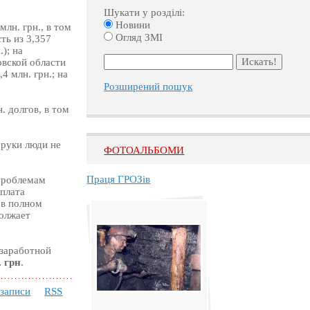
Шукати у розділі:
Новини
лн. грн., в том
Огляд ЗМІ
ть из 3,357
); на
овской области
4 млн. грн.; на
Розширений пошук
. долгов, в том
 руки люди не
ФОТОАЛЬБОМИ
Праця ГРОЗів
 проблемам
 плата
 в полном
олжает
 заработной
. грн
.
 записи
RSS