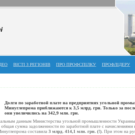
ДЕО
ВІСТІ З РЕГІОНІВ
ПРО ПРОФСПIЛКУ
ПРОФЛIДЕРУ
Долги по заработной плате на предприятиях угольной пром
Минуглепрома приближаются к 3,5 млрд. грн. Только за посл
они увеличились на 342,9 млн. грн.
иальным данным Министерства угольной промышленности Украины
г. общая сумма задолженности по заработной плате с начислениями 
Минуглепрома составила
3 млрд. 414,1 млн. грн. (!)
. При этом на ру