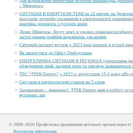
Для відновлення енергетики потрібні міжнародна допомога
– Міненерго
СИТУАЦІЯ В ЕНЕРГОСИСТЕМІ на 22 квітня: на Донеччині
шахтарів; потреби споживачів в електроенергії покривают
аварійна допомога з сусідніх країн
Денис Шмигаль: Другу зиму в умовах повномасштабного в
застосування графіків відключень для країни
Світовий експорт вугілля у 2023 році вперше в історії п
Як звернутися до Офісу Омбудсмана
ЕНЕРГЕТИЧНА СИТУАЦІЯ В РЕГІОНАХ (оперативна інформ
обледеніння ліній, падіння опор та ожеледь залишаються
ТЕС "ДТЕК Енерго" у 2023 р. відпустили 15,2 млрд кВт-г
Ситуація в енергосистемі станом на 5 січня
Заплановано – виконано!: ДТЕК Енерго ввів в роботу ост
вугільних лав
© 2008–2026 Профспілка працівників вугільної промисловості 
Контактна інформація