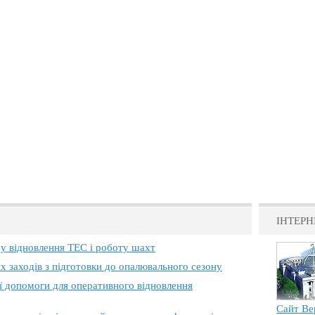
ІНТЕРН
 у відновлення ТЕС і роботу шахт
х заходів з підготовки до опалювального сезону
ї допомоги для оперативного відновлення
Сайт Ве