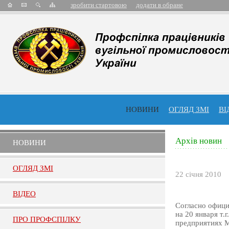
зробити стартовою
додати в обране
НОВИНИ
ОГЛЯД ЗМІ
ВІ
Архів новин
НОВИНИ
ОГЛЯД ЗМI
22 січня 2010
ВIДЕО
Согласно офиц
на 20 января т.
ПРО ПРОФСПIЛКУ
предприятиях 