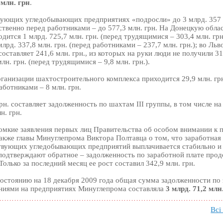
 млн. грн
.
вующих угледобывающих предприятиях «подросли» до 3 млрд. 357 м
ственно перед работниками – до 577,3 млн. грн. На Донецкую облас
одится 1 млрд. 725,7 млн. грн. (перед трудящимися – 303,4 млн. грн.
лрд. 337,8 млн. грн. (перед работниками – 237,7 млн. грн.); во Льв
оставляет 241,6 млн. грн., из которых на руки люди не получили 31,
лн. грн. (перед трудящимися – 9,8 млн. грн.).
ганизации шахтостроительного комплекса приходится 29,9 млн. грн
аботниками – 8 млн. грн.
рн. составляет задолженность по шахтам III группы, в том числе на
н. грн.
омкие заявления первых лиц Правительства об особом внимании к
также главы Минуглепрома Виктора Полтавца о том, что заработная
вующих угледобывающих предприятий выплачивается стабильно и
подтверждают обратное – задолженность по заработной плате прод
Только за последний месяц ее рост составил 342,9 млн. грн.
остоянию на 18 декабря 2009 года общая сумма задолженности по
ениями на предприятиях Минуглепрома составляла
3 млрд. 71,2 млн
Всі