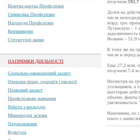
получили
592,7
Візитна картка Профспілки
Долги на дейст
Символіка Профспілки
числе непосред
Нагороди Профспілки
млрд. грн. прих
Луганскую – 1 м
Керівництво
задолженность с
Волыни – 51,9 м
Структурні ланки
К тому же на ор
числе и перед р
НАПРЯМКИ ДІЯЛЬНОСТІ
Еще 27,2 млн. г
получили 7,4 мл
Соціально-економічний захист
Несмотря на гр
Охорона праці, здоров'я і екології
угольщиков, а 
Правовий захист
шахтерам дейст
объеме, факты 
Профспілкове навчання
увеличиваться. 
Робота з молоддю
Напомним, по с
Міжнародні зв'язки
плате с начисл
Оздоровлення
Культура