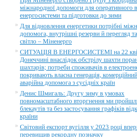
При Міненерго створено Групу з координа
міжнародної допомоги для оперативного 
енергосистеми та підготовки до зими
Для відновлення енергетики потрібні між
допомога, внутрішні резерви й перегляд т
світло – Міненерго
СИТУАЦІЯ В ЕНЕРГОСИСТЕМІ на 22 квіт
Донеччині внаслідок обстрілу шахти пора
шахтарів; потреби споживачів в електроене
покривають власна генерація, комерційний
аварійна допомога з сусідніх країн
Денис Шмигаль: Другу зиму в умовах
повномасштабного вторгнення ми пройшл
блекаутів та без застосування графіків ві
країни
Світовий експорт вугілля у 2023 році впер
перевищив рекордну позначку