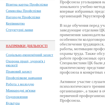
Профсоюза угольщиков на
Візитна картка Профспілки
зонального учебно-метод
Символіка Профспілки
впервые избранных предс
организаций Укруглепроф
Нагороди Профспілки
Керівництво
В ходе обучения перед у
Структурні ланки
заведующие отделами ЦК
применения законодатель
особенности колдоговоро
обеспечения трудящихся,
НАПРЯМКИ ДІЯЛЬНОСТІ
работы, мотивации профс
охраны труда. Также обс
Соціально-економічний захист
работе профсоюзных орга
Охорона праці, здоров'я і
Специалистами ЦК были д
екології
практическому представит
Правовий захист
профсоюза в конкретных 
Профспілкове навчання
Активное участие слушате
Робота з молоддю
психологического тренин
Міжнародні зв'язки
организации», а также в 
первичной профорганиза
Оздоровлення
Профсоюза.
Культура