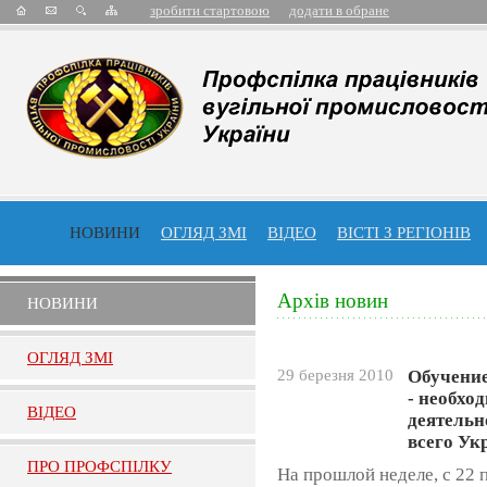
зробити стартовою
додати в обране
НОВИНИ
ОГЛЯД ЗМІ
ВІДЕО
ВІСТІ З РЕГІОНІВ
Архів новин
НОВИНИ
ОГЛЯД ЗМI
29 березня 2010
Обучение
- необхо
ВIДЕО
деятельн
всего Ук
ПРО ПРОФСПIЛКУ
На прошлой неделе, с 22 