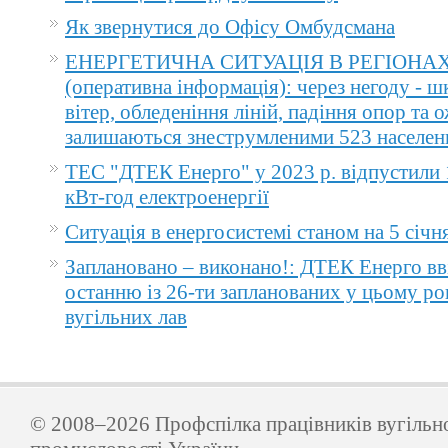
Як звернутися до Офісу Омбудсмана
ЕНЕРГЕТИЧНА СИТУАЦІЯ В РЕГІОНА
(оперативна інформація): через негоду - 
вітер, обледеніння ліній, падіння опор та 
залишаються знеструмленими 523 населен
ТЕС "ДТЕК Енерго" у 2023 р. відпустили 
кВт-год електроенергії
Ситуація в енергосистемі станом на 5 січн
Заплановано – виконано!: ДТЕК Енерго вв
останню із 26-ти запланованих у цьому ро
вугільних лав
© 2008–2026 Профспілка працівників вугільн