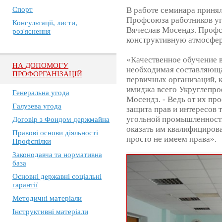
Спорт
В работе семинара принял
Профсоюза работников у
Консультації, листи,
Вячеслав Мосендз. Профс
роз'яснення
конструктивную атмосфер
«Качественное обучение 
НА ДОПОМОГУ
необходимая составляющ
ПРОФОРГАНІЗАЦІЙ
первичных организаций, к
имиджа всего Укруглепро
Генеральна угода
Мосендз. - Ведь от их п
Галузева угода
защита прав и интересов 
угольной промышленности
Договір з Фондом держмайна
оказать им квалифициро
Правові основи діяльності
просто не имеем права».
Профспілки
Законодавча та нормативна
база
Основні державні соціальні
гарантії
Методичні матеріали
Інструктивні матеріали