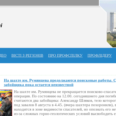
ДЕО
ВІСТІ З РЕГІОНІВ
ПРО ПРОФСПIЛКУ
ПРОФЛIДЕРУ
На шахте им. Румянцева продолжаются поисковые работы. С
забойщика пока остается неизвестной
На шахте им. Румянцева не прекращается поисково-спасат
операция. По состоянию на 12.00. сегодняшнего дня поги
считаются два забойщика: Александр Шляков, тело которого
под завалов 8 августа в 4.45. (вчера шахтера похоронили),
находится в зоне видимости спасателей, но опознать его н
из-за сложных горно-геологических условий высвободить е