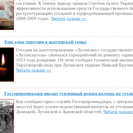
состояния. К такому выводу пришла Счетная палата Украи
эффективности использования средств Государственного б
реструктуризацию угольной и торфодобывающей промышл
2008-2009 годах.
Читати дальше »»
Еще одна трагедия в шахтерской семье
Сегодня на шахтоуправлении «Луганское» государственно
«Луганскуголь» скончался горнорабочий по ремонту горн
1953 года рождения. Об этом сообщил технический инспек
Укруглепрофсоюза при Луганском теркоме Николай Бручко
Читати дальше »»
Госгорпромнадзор вводит усиленный режим надзора на угол
Как сообщает пресс-служба Госгорпромнадзора, с завтраш
августа) будет усилен ведомственный контроль на угольны
Донецкой, Луганской и Львовской областей.
Читати дальше