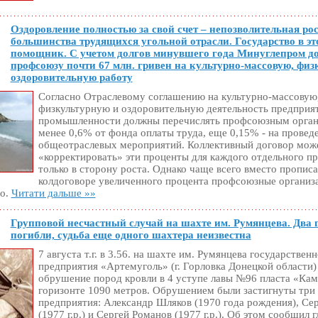
Оздоровление полностью за свой счет – непозволительная ро
большинства трудящихся угольной отрасли. Государство в эт
помощник. С учетом долгов минувшего года Минуглепром д
профсоюзу почти 67 млн. гривен на культурно-массовую, физ
оздоровительную работу
Согласно Отраслевому соглашению на культурно-массовую
физкультурную и оздоровительную деятельность предприя
промышленности должны перечислять профсоюзным орган
менее 0,6% от фонда оплаты труда, еще 0,15% - на провед
общеотраслевых мероприятий. Коллективный договор мож
«корректировать» эти проценты для каждого отдельного пр
только в сторону роста. Однако чаще всего вместо прописа
колдоговоре увеличенного процента профсоюзные организ
го.
Читати дальше »»
Групповой несчастный случай на шахте им. Румянцева. Два 
погибли, судьба еще одного шахтера неизвестна
7 августа т.г. в 3.56. на шахте им. Румянцева государствен
предприятия «Артемуголь» (г. Горловка Донецкой области
обрушение пород кровли в 4 уступе лавы №96 пласта «Кам
горизонте 1090 метров. Обрушением были застигнуты три
предприятия: Александр Шляков (1970 года рождения), Се
(1977 г.р.) и Сергей Романов (1977 г.р.). Об этом сообщил 