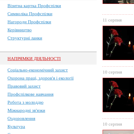
Візитна картка Профспілки
Символіка Профспілки
11 серпня
Нагороди Профспілки
Керівництво
Структурні ланки
НАПРЯМКИ ДІЯЛЬНОСТІ
Соціально-економічний захист
10 серпня
Охорона праці, здоров'я і екології
Правовий захист
Профспілкове навчання
Робота з молоддю
Міжнародні зв'язки
Оздоровлення
10 серпня
Культура