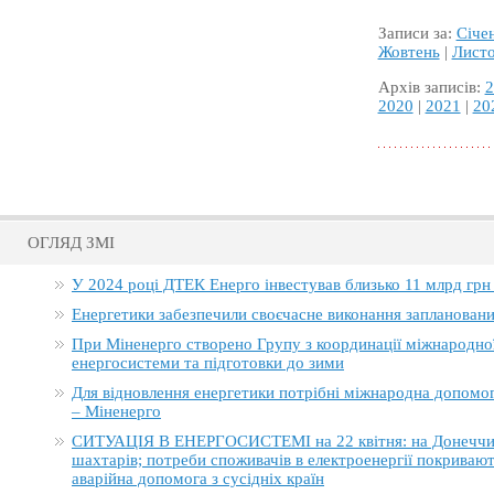
Записи за:
Січе
Жовтень
|
Лист
Архів записів:
2
2020
|
2021
|
20
ОГЛЯД ЗМІ
У 2024 році ДТЕК Енерго інвестував близько 11 млрд грн
Енергетики забезпечили своєчасне виконання заплановани
При Міненерго створено Групу з координації міжнародно
енергосистеми та підготовки до зими
Для відновлення енергетики потрібні міжнародна допомога
– Міненерго
СИТУАЦІЯ В ЕНЕРГОСИСТЕМІ на 22 квітня: на Донеччині
шахтарів; потреби споживачів в електроенергії покривают
аварійна допомога з сусідніх країн