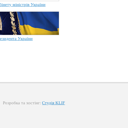
бінету міністрів України
езидента України
Розробка та хостінг:
Студія KLIF