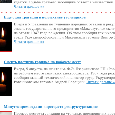
удается. Судьба третьего забойщика остается неизвестной.
Читати дальше »»
Еще одна трагедия в коллективе угольщиков
Вчера в Управлении по тушению породных отвалов и реку
земель государственного предприятия «Макеевуголь» скон
на отвале 1947 года рождения. Об этом сообщил техничес
труда Укруглепрофсоюза при Макеевском теркоме Виктор 
Читати дальше »»
Смерть настигла горняка на рабочем месте
Вчера, 9 августа, на шахте им. Ф.Э. Дзержинского ГП «Ро
на рабочем месте скончался электрослесарь, 1967 года рож
сообщил главный технический инспектор труда Укруглепр
Ровеньковском теркоме Андрей Борецкий.
Читати дальше 
Минуглепром годами «проедает» реструктуризацию
Процесс реструктуризации на угольных предприятиях дост