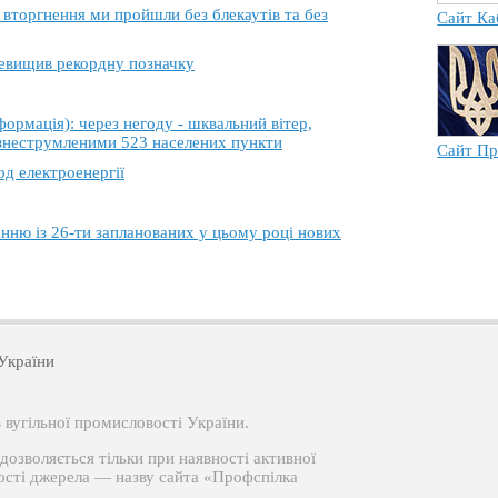
торгнення ми пройшли без блекаутів та без
Сайт Ка
еревищив рекордну позначку
ація): через негоду - шквальний вітер,
 знеструмленими 523 населених пункти
Сайт Пр
од електроенергії
анню із 26-ти запланованих у цьому році нових
України
вугільної промисловості України.
озволяється тільки при наявності активної
ості джерела — назву сайта «Профспілка