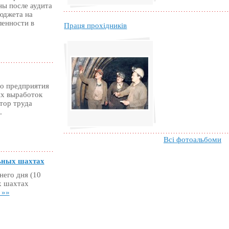
ны после аудита
юджета на
енности в
Праця прохідників
го предприятия
ых выработок
тор труда
.
Всі фотоальбоми
ьных шахтах
него дня (10
х шахтах
 »»