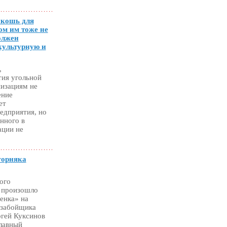
скошь для
ом им тоже не
олжен
культурную и
,
тия угольной
изациям не
ение
ет
едприятия, но
нного в
ации не
горняка
ного
) произошло
енка» на
 забойщика
ргей Куксинов
главный