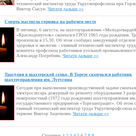
технический инспектор труда Укруглепрофсоюза при Горл
Виктор Сысун.
Читати дальше »»
Смерть настигла горняка на рабочем месте
В пятницу, 6 августа, на шахтоуправлении «Молодогварде
«Краснодонуголь» скончался ГРОЗ 1965 года рождения. Тр
произошла в 15.30. Об этом сообщил заведующий отделом
здоровья и экологии – главный технический инспектор тру
комитета профсоюза работников угольной промышленност
Александр Погребняк.
Читати дальше »»
Трагедия в шахтерской семье. В Торезе скончался работник
шахтоуправления им. Лутугина
Сегодня при выполнении производственной задачи скончал
электрослесарь дежурный по ремонту оборудования 3 разр
поверхностный (1972 года рождения) шахтоуправления им
государственного предприятия «Торезантрацит». Об этом
главный технический инспектор труда Укруглепрофсоюза п
теркоме Виктор Зацепилин.
Читати дальше »»
Сторінки:
1
2
3
4
5
6
7
8
9