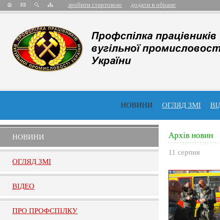
зробити стартовою
додати в обране
НОВИНИ
ОГЛЯД ЗМІ
ВІ
Архів новин
НОВИНИ
11 серпня
ОГЛЯД ЗМI
ВIДЕО
ПРО ПРОФСПIЛКУ