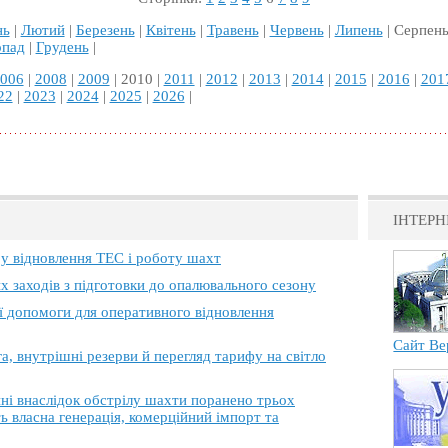
нь
|
Лютий
|
Березень
|
Квітень
|
Травень
|
Червень
|
Липень
| Серпень
опад
|
Грудень
|
006
|
2008
|
2009
| 2010 |
2011
|
2012
|
2013
|
2014
|
2015
|
2016
|
201
22
|
2023
|
2024
|
2025
|
2026
|
ІНТЕРН
 у відновлення ТЕС і роботу шахт
х заходів з підготовки до опалювального сезону
ї допомоги для оперативного відновлення
Сайт Ве
, внутрішні резерви й перегляд тарифу на світло
 внаслідок обстрілу шахти поранено трьох
ь власна генерація, комерційний імпорт та