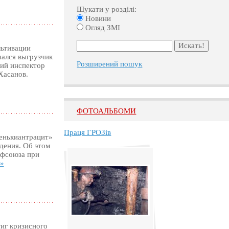
Шукати у розділі:
Новини
Огляд ЗМІ
льтивации
чался выгрузчик
Розширений пошук
кий инспектор
Хасанов.
ФОТОАЛЬБОМИ
Праця ГРОЗів
венькиантрацит»
дения. Об этом
офсоюза при
»»
иг кризисного