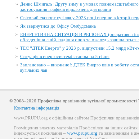
Денис Шмигаль: Другу зиму в умовах повномасштабного в
застосування графіків відключень для країни
Світовий експорт вугілля у 2023 році вперше в історії п
Як звернутися до Офісу Омбудсмана
ЕНЕРГЕТИЧНА СИТУАЦІЯ В РЕГІОНАХ (оперативна інформ
обледеніння ліній, падіння опор та ожеледь залишаються
ТЕС "ДТЕК Енерго" у 2023 р. відпустили 15,2 млрд кВт-г
Ситуація в енергосистемі станом на 5 січня
Заплановано – виконано!: ДТЕК Енерго ввів в роботу ост
вугільних лав
© 2008–2026 Профспілка працівників вугільної промисловості 
Контактна інформація
www.PRUPU.org є офіційним сайтом Профспілки працівників 
Розміщення власних матеріалів Профспілки на інших сайтах д
індексується посилання –
www.prupu.org
та зазначенням в як
працівників вугільної промисловості України».