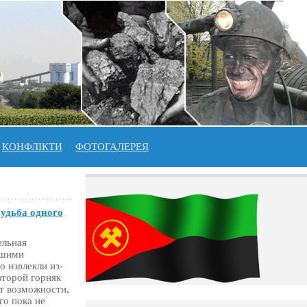
КОНФЛІКТИ
ФОТОГАЛЕРЕЯ
удьба одного
ельная
бшими
 извлекли из-
 второй горняк
ет возможности,
го пока не