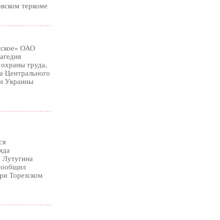
овском теркоме
йское» ОАО
агедия
 охраны труда,
да Центрального
и Украины
ся
яда
. Лутугина
 сообщил
ри Торезском