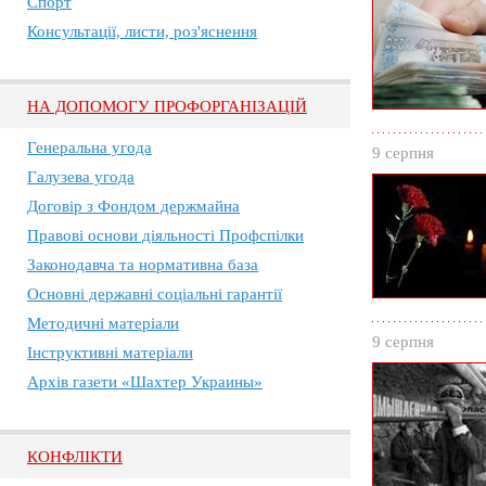
Спорт
Консультації, листи, роз'яснення
НА ДОПОМОГУ ПРОФОРГАНІЗАЦІЙ
Генеральна угода
9 серпня
Галузева угода
Договір з Фондом держмайна
Правові основи діяльності Профспілки
Законодавча та нормативна база
Основні державні соціальні гарантії
Методичні матеріали
9 серпня
Інструктивні матеріали
Архів газети «Шахтер Украины»
КОНФЛІКТИ