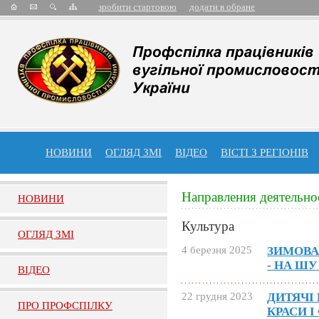
зробити стартовою
додати в обране
НОВИНИ
ОГЛЯД ЗМІ
ВІДЕО
ВІСТІ З РЕГІОНІВ
Направления деятельно
НОВИНИ
Культура
ОГЛЯД ЗМI
4 березня 2025
ЗИМОВА
- НА ШУ
ВIДЕО
22 грудня 2023
ДИТЯЧІ 
ПРО ПРОФСПIЛКУ
КРАСИ І