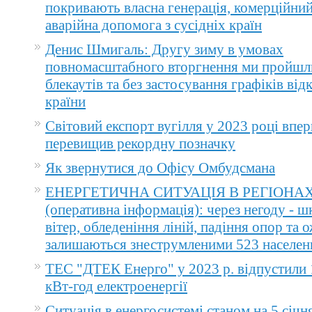
покривають власна генерація, комерційний
аварійна допомога з сусідніх країн
Денис Шмигаль: Другу зиму в умовах
повномасштабного вторгнення ми пройшл
блекаутів та без застосування графіків ві
країни
Світовий експорт вугілля у 2023 році впер
перевищив рекордну позначку
Як звернутися до Офісу Омбудсмана
ЕНЕРГЕТИЧНА СИТУАЦІЯ В РЕГІОНА
(оперативна інформація): через негоду - 
вітер, обледеніння ліній, падіння опор та 
залишаються знеструмленими 523 населен
ТЕС "ДТЕК Енерго" у 2023 р. відпустили 
кВт-год електроенергії
Ситуація в енергосистемі станом на 5 січн