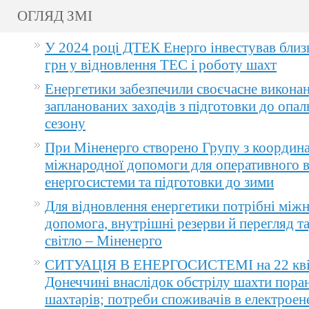
ОГЛЯД ЗМІ
У 2024 році ДТЕК Енерго інвестував близ
грн у відновлення ТЕС і роботу шахт
Енергетики забезпечили своєчасне викона
запланованих заходів з підготовки до опа
сезону
При Міненерго створено Групу з координа
міжнародної допомоги для оперативного 
енергосистеми та підготовки до зими
Для відновлення енергетики потрібні між
допомога, внутрішні резерви й перегляд т
світло – Міненерго
СИТУАЦІЯ В ЕНЕРГОСИСТЕМІ на 22 квіт
Донеччині внаслідок обстрілу шахти пора
шахтарів; потреби споживачів в електроене