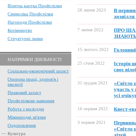
Візитна картка Профспілки
28 липня 2023
В первин
Символіка Профспілки
дозвілля
Нагороди Профспілки
7 липня 2022
ПРО ША
Керівництво
ЗНАЮТЬ
Структурні ланки
15 лютого 2022
Головний
НАПРЯМКИ ДІЯЛЬНОСТІ
25 січня 2022
Історія 
своє від
Соціально-економічний захист
Охорона праці, здоров'я і
31 грудня 2021
«Світло 
екології
участь у
Правовий захист
усі очік
Профспілкове навчання
16 червня 2021
Квест-ек
Робота з молоддю
Міжнародні зв'язки
3 червня 2021
Первинна
Оздоровлення
»Світло 
Культура
дітей.