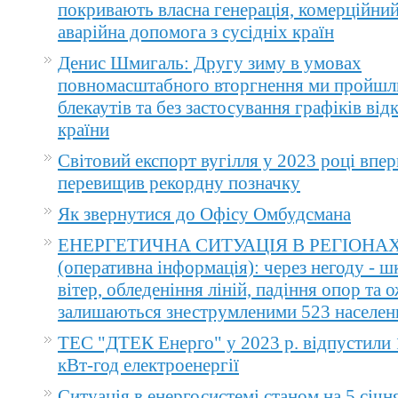
покривають власна генерація, комерційний
аварійна допомога з сусідніх країн
Денис Шмигаль: Другу зиму в умовах
повномасштабного вторгнення ми пройшл
блекаутів та без застосування графіків ві
країни
Світовий експорт вугілля у 2023 році впер
перевищив рекордну позначку
Як звернутися до Офісу Омбудсмана
ЕНЕРГЕТИЧНА СИТУАЦІЯ В РЕГІОНА
(оперативна інформація): через негоду - 
вітер, обледеніння ліній, падіння опор та 
залишаються знеструмленими 523 населен
ТЕС "ДТЕК Енерго" у 2023 р. відпустили 
кВт-год електроенергії
Ситуація в енергосистемі станом на 5 січн