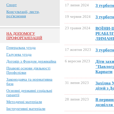
Спорт
17 липня 2024
З турбот
Консультації, листи,
роз'яснення
19 червня 2024
З турбот
23 травня 2024
ВОЇНИ-
РЕАБІЛ
НА ДОПОМОГУ
ПРОФОРГАНІЗАЦІЙ
ЛИМАНІ
Генеральна угода
17 жовтня 2023
З турбот
Галузева угода
6 вересня 2023
Діти зах
Договір з Фондом держмайна
"Павлогр
Правові основи діяльності
Карпати
Профспілки
Законодавча та нормативна
31 липня 2023
Західна 
база
дітей з 
Основні державні соціальні
гарантії
28 липня 2023
В первин
Методичні матеріали
дозвілля
Інструктивні матеріали