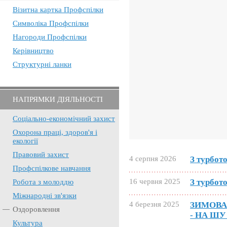
Візитна картка Профспілки
Символіка Профспілки
Нагороди Профспілки
Керівництво
Структурні ланки
НАПРЯМКИ ДІЯЛЬНОСТІ
Соціально-економічний захист
Охорона праці, здоров'я і
екології
Правовий захист
4 серпня 2026
З турбот
Профспілкове навчання
16 червня 2025
З турбот
Робота з молоддю
Міжнародні зв'язки
4 березня 2025
ЗИМОВА
Оздоровлення
- НА ШУ
Культура