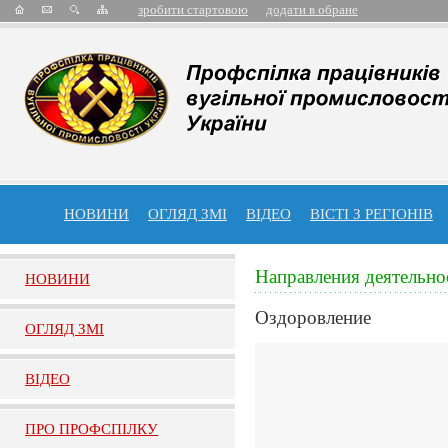
зробити стартовою
додати в обране
НОВИНИ
ОГЛЯД ЗМІ
ВІДЕО
ВІСТІ З РЕГІОНІВ
Направления деятельно
НОВИНИ
Оздоровление
ОГЛЯД ЗМI
ВIДЕО
ПРО ПРОФСПIЛКУ