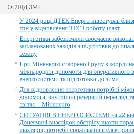
ОГЛЯД ЗМІ
У 2024 році ДТЕК Енерго інвестував близ
грн у відновлення ТЕС і роботу шахт
Енергетики забезпечили своєчасне викона
запланованих заходів з підготовки до опа
сезону
При Міненерго створено Групу з координа
міжнародної допомоги для оперативного 
енергосистеми та підготовки до зими
Для відновлення енергетики потрібні між
допомога, внутрішні резерви й перегляд т
світло – Міненерго
СИТУАЦІЯ В ЕНЕРГОСИСТЕМІ на 22 квіт
Донеччині внаслідок обстрілу шахти пора
шахтарів; потреби споживачів в електроене