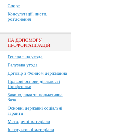
Спорт
Консультації, листи,
роз'яснення
НА ДОПОМОГУ
ПРОФОРГАНІЗАЦІЙ
Генеральна угода
Галузева угода
Договір з Фондом держмайна
Правові основи діяльності
Профспілки
Законодавча та нормативна
база
Основні державні соціальні
гарантії
Методичні матеріали
Інструктивні матеріали