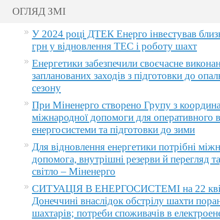
ОГЛЯД ЗМІ
У 2024 році ДТЕК Енерго інвестував близ
грн у відновлення ТЕС і роботу шахт
Енергетики забезпечили своєчасне викона
запланованих заходів з підготовки до опа
сезону
При Міненерго створено Групу з координа
міжнародної допомоги для оперативного 
енергосистеми та підготовки до зими
Для відновлення енергетики потрібні між
допомога, внутрішні резерви й перегляд т
світло – Міненерго
СИТУАЦІЯ В ЕНЕРГОСИСТЕМІ на 22 квіт
Донеччині внаслідок обстрілу шахти пора
шахтарів; потреби споживачів в електроене