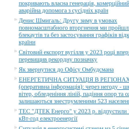
покривають власна генерація, комерційний
аварійна допомога з сусідніх країн
Денис Шмигаль: Другу зиму в умовах
повномасштабного вторгнення ми пройшл
блекаутів та без застосування графіків ві
країни
Світовий експорт вугілля у 2023 році впер
перевищив рекордну позначку
Як звернутися до Офісу Омбудсмана
ЕНЕРГЕТИЧНА СИТУАЦІЯ В РЕГІОНА
(оперативна інформація): через негоду - 
вітер, обледеніння ліній, падіння опор та 
залишаються знеструмленими 523 населен
ТЕС "ДТЕК Енерго" у 2023 р. відпустили 
кВт-год електроенергії
Ситуація в енергосистемі станом на 5 січн