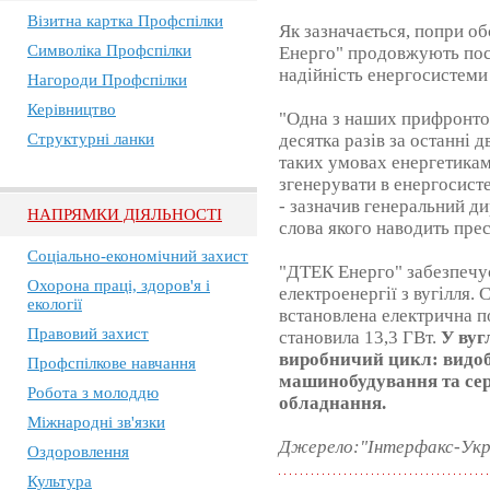
Візитна картка Профспілки
Як зазначається, попри о
Символіка Профспілки
Енерго" продовжують пос
надійність енергосистеми
Нагороди Профспілки
Керівництво
"Одна з наших прифронтов
Структурні ланки
десятка разів за останні д
таких умовах енергетикам
згенерувати в енергосисте
- зазначив генеральний д
НАПРЯМКИ ДІЯЛЬНОСТІ
слова якого наводить пре
Соціально-економічний захист
"ДТЕК Енерго" забезпечу
Охорона праці, здоров'я і
електроенергії з вугілля.
екології
встановлена електрична по
Правовий захист
становила 13,3 ГВт.
У вуг
виробничий цикл: видобу
Профспілкове навчання
машинобудування та сер
Робота з молоддю
обладнання.
Міжнародні зв'язки
Джерело:"Інтерфакс-Укр
Оздоровлення
Культура