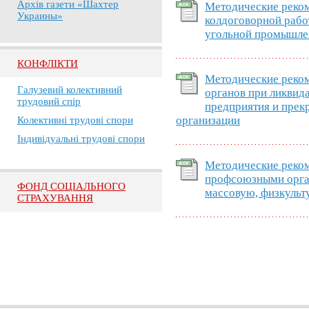
Архів газети «Шахтер
Методические реком
Украины»
колдоговорной рабо
угольной промышле
КОНФЛІКТИ
Методические реко
Галузевий колективний
органов при ликвид
трудовий спір
предприятия и пре
организации
Колективні трудові спори
Індивідуальні трудові спори
Методические реком
профсоюзными орган
ФОНД СОЦІАЛЬНОГО
массовую, физкульт
СТРАХУВАННЯ