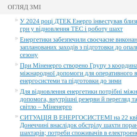
ОГЛЯД ЗМІ
У 2024 році ДТЕК Енерго інвестував близ
грн у відновлення ТЕС і роботу шахт
Енергетики забезпечили своєчасне викона
запланованих заходів з підготовки до опа
сезону
При Міненерго створено Групу з координа
міжнародної допомоги для оперативного 
енергосистеми та підготовки до зими
Для відновлення енергетики потрібні між
допомога, внутрішні резерви й перегляд т
світло – Міненерго
СИТУАЦІЯ В ЕНЕРГОСИСТЕМІ на 22 квіт
Донеччині внаслідок обстрілу шахти пора
шахтарів; потреби споживачів в електроене