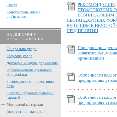
РЕКОМЕНДАЦИИ 
Спорт
ПРОФСОЮЗНЫХ О
Консультації, листи,
ВОЗНИКАЮЩИМ В
роз'яснення
НЕСТАНДАРТНЫХ ФОР
ВЕДУЩИМ К НЕУСТОЙ
ПРЕДПРИЯТИЙ
НА ДОПОМОГУ
ПРОФОРГАНІЗАЦІЙ
Порядок проведения
Генеральна угода
коллективных дого
Галузева угода
организацией
Договір з Фондом держмайна
Правові основи діяльності
Профспілки
Особенности колдог
предприятиях угол
Законодавча та нормативна
база
Основні державні соціальні
Особенности колдог
гарантії
предприятиях угол
Методичні матеріали
Інструктивні матеріали