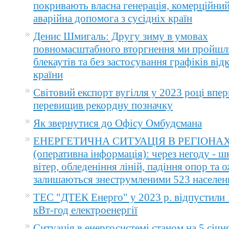
покривають власна генерація, комерційний
аварійна допомога з сусідніх країн
Денис Шмигаль: Другу зиму в умовах
повномасштабного вторгнення ми пройшл
блекаутів та без застосування графіків ві
країни
Світовий експорт вугілля у 2023 році впер
перевищив рекордну позначку
Як звернутися до Офісу Омбудсмана
ЕНЕРГЕТИЧНА СИТУАЦІЯ В РЕГІОНА
(оперативна інформація): через негоду - 
вітер, обледеніння ліній, падіння опор та 
залишаються знеструмленими 523 населен
ТЕС "ДТЕК Енерго" у 2023 р. відпустили 
кВт-год електроенергії
Ситуація в енергосистемі станом на 5 січн