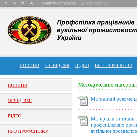
зробити стартовою
додати в обране
НОВИНИ
ОГЛЯД ЗМІ
ВІДЕО
ВІСТІ З РЕГІОНІВ
Методические материа
НОВИНИ
Методичні рекоменда
ОГЛЯД ЗМI
ВIДЕО
Матеріали з питань п
профспілкових орга
вугільної промислов
ПРО ПРОФСПIЛКУ