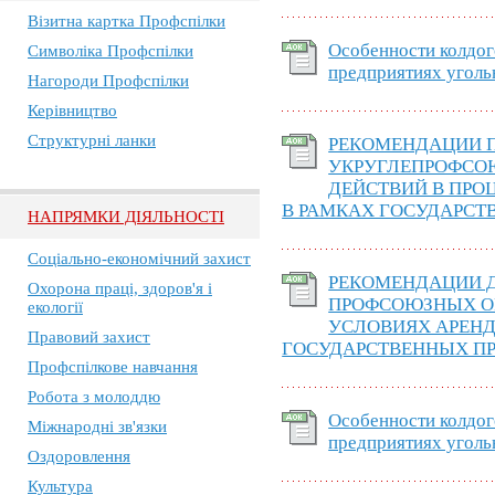
Візитна картка Профспілки
Особенности колдог
Символіка Профспілки
предприятиях угол
Нагороди Профспілки
Керівництво
Структурні ланки
РЕКОМЕНДАЦИИ 
УКРУГЛЕПРОФСО
ДЕЙСТВИЙ В ПРО
В РАМКАХ ГОСУДАРСТ
НАПРЯМКИ ДІЯЛЬНОСТІ
Соціально-економічний захист
РЕКОМЕНДАЦИИ 
Охорона праці, здоров'я і
ПРОФСОЮЗНЫХ ОР
екології
УСЛОВИЯХ АРЕН
Правовий захист
ГОСУДАРСТВЕННЫХ ПР
Профспілкове навчання
Робота з молоддю
Особенности колдог
Міжнародні зв'язки
предприятиях угол
Оздоровлення
Культура