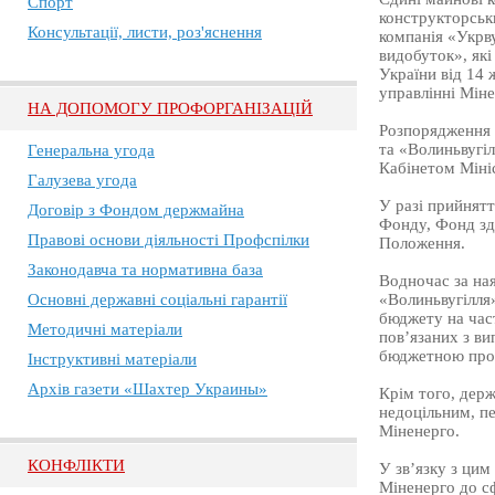
Спорт
конструкторськ
Консультації, листи, роз'яснення
компанія «Укрв
видобуток», які
України від 14 
управлінні Міне
НА ДОПОМОГУ ПРОФОРГАНІЗАЦІЙ
Розпорядження 
та «Волиньвугіл
Генеральна угода
Кабінетом Мініс
Галузева угода
У разі прийнятт
Договір з Фондом держмайна
Фонду, Фонд зді
Правові основи діяльності Профспілки
Положення.
Законодавча та нормативна база
Водночас за ная
Основні державні соціальні гарантії
«Волиньвугілля
бюджету на част
Методичні матеріали
пов’язаних з ви
бюджетною про
Інструктивні матеріали
Архів газети «Шахтер Украины»
Крім того, дер
недоцільним, пе
Міненерго.
КОНФЛІКТИ
У зв’язку з цим
Міненерго до сф