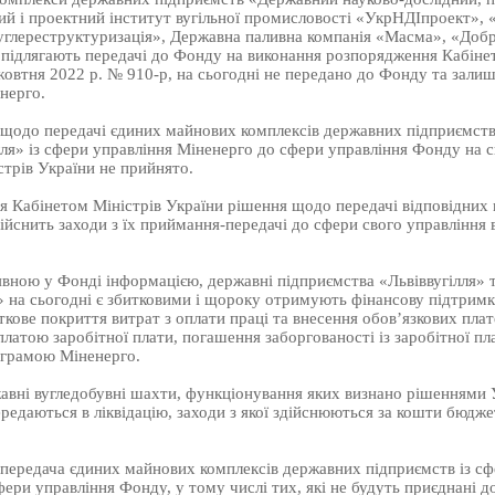
ий і проектний інститут вугільної промисловості «УкрНДІпроект», 
углереструктуризація», Державна паливна компанія «Масма», «Добр
 підлягають передачі до Фонду на виконання розпорядження Кабінет
жовтня 2022 р. № 910-р, на сьогодні не передано до Фонду та зали
нерго.
щодо передачі єдиних майнових комплексів державних підприємств 
ля» із сфери управління Міненерго до сфери управління Фонду на с
трів України не прийнято.
я Кабінетом Міністрів України рішення щодо передачі відповідних
йснить заходи з їх приймання-передачі до сфери свого управління 
вною у Фонді інформацією, державні підприємства «Львіввугілля» 
» на сьогодні є збитковими і щороку отримують фінансову підтримк
кове покриття витрат з оплати праці та внесення обов’язкових плат
платою заробітної плати, погашення заборгованості із заробітної пла
грамою Міненерго.
жавні вугледобувні шахти, функціонування яких визнано рішеннями
редаються в ліквідацію, заходи з якої здійснюються за кошти бюдж
 передача єдиних майнових комплексів державних підприємств із сф
ери управління Фонду, у тому числі тих, які не будуть приєднані д