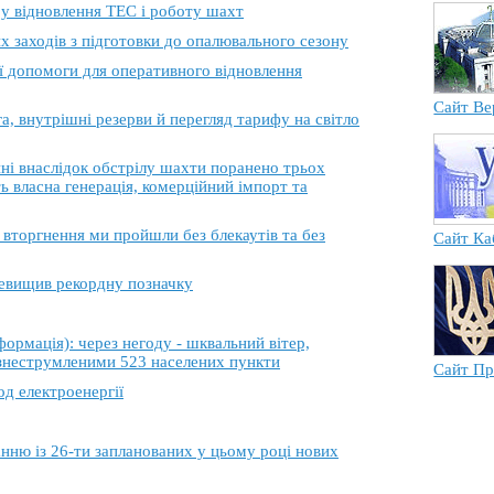
 у відновлення ТЕС і роботу шахт
х заходів з підготовки до опалювального сезону
ї допомоги для оперативного відновлення
Сайт Ве
, внутрішні резерви й перегляд тарифу на світло
 внаслідок обстрілу шахти поранено трьох
ь власна генерація, комерційний імпорт та
торгнення ми пройшли без блекаутів та без
Сайт Ка
еревищив рекордну позначку
ація): через негоду - шквальний вітер,
 знеструмленими 523 населених пункти
Сайт Пр
од електроенергії
анню із 26-ти запланованих у цьому році нових