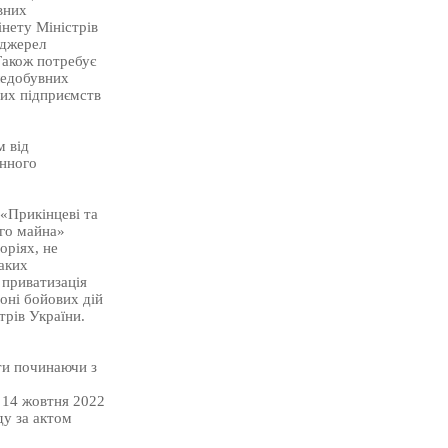
вних
нету Міністрів
 джерел
Також потребує
ледобувних
них підприємств
 від
инного
 «Прикінцеві та
го майна»
оріях, не
аких
 приватизація
оні бойових дій
трів України.
ти починаючи з
 14 жовтня 2022
ду за актом