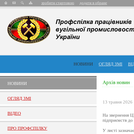
зробити стартовою
додати в обране
НОВИНИ
ОГЛЯД ЗМІ
ВІ
Архів новин
НОВИНИ
ОГЛЯД ЗМI
13 травня 2026
ВIДЕО
На звернення Ц
підприємств до
ПРО ПРОФСПIЛКУ
У листі зазнача