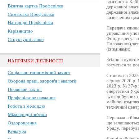
власності» Кабі
Візитна картка Профспілки
державної власн
державної влас
Символіка Профспілки
визначеним цим
Нагороди Профспілки
Передача єдиних
Керівництво
управління упов
Фонду врегульов
Структурні ланки
Положення),зат
(із змінами).
Згідно з пункта
НАПРЯМКИ ДІЯЛЬНОСТІ
готується та по
Соціально-економічний захист
Станом на 30.0
серпня 2020 р. 
Охорона праці, здоров'я і екології
2023 р. № 37-р
Правовий захист
енергетики Укра
вугледобувних п
Профспілкове навчання
майнові комплек
Робота з молоддю
технічний центр
Міжнародні зв'язки
Переважна більш
Оздоровлення
ще залишаються
Уряду, перебув
Культура
Єдині майнові 