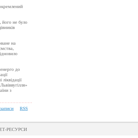
докремлений
 його не було
івників
оване на
ємства,
відновило
ненерго до
ації
 ліквідації
Львіввугілля»
аїни з
 записи
RSS
ЕТ-РЕСУРСИ