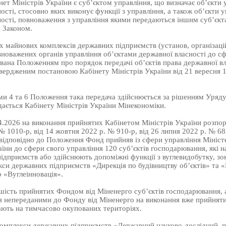
нет Міністрів України є суб’єктом управління, що визначає об’єкти 
ості, стосовно яких виконує функції з управління, а також об’єкти 
ності, повноваження з управління якими передаються іншим суб’єкт
 Законом.
 майнових комплексів державних підприємств (установ, організацій
новажених органів управління об’єктами державної власності до с
ана Положенням про порядок передачі об’єктів права державної вла
вердженим постановою Кабінету Міністрів України від 21 вересня 
ми 4 та 6 Положення така передача здійснюється за рішенням Уряду
дається Кабінету Міністрів України Мінекономіки.
4.2026 на виконання прийнятих Кабінетом Міністрів України розпор
№ 1010-р, від 14 жовтня 2022 р. № 910-р, від 26 липня 2022 р. № 683
 відповідно до Положення Фонд прийняв із сфери управління Мініст
їни до сфери свого управління 120 суб’єктів господарювання, які н
ідприємств або здійснюють допоміжні функції з вуглевидобутку, зо
си державних підприємств «Дирекція по будівництву об’єктів» та 
 «Вуглеінновація».
ість прийнятих Фондом від Міненерго суб’єктів господарювання, а
 непереданими до Фонду від Міненерго на виконання вже прийнят
ають на тимчасово окупованих територіях.
комплекси державних підприємств «Державний науково-дослідний, 