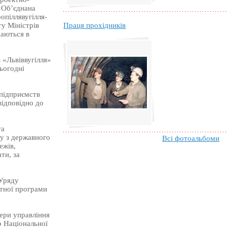
«Об’єднана
опіллявугілля-
Праця прохідників
у Міністрів
шаються в
«Львіввугілля»
ьогодні
 підприємств
відповідно до
та
у з державного
Всі фотоальбоми
ежів,
ти, за
 Уряду
етної програми
ери управління
о Національної