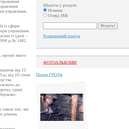
управління
Шукати у розділі:
управління
Новини
ам управління,
Огляд ЗМІ
) із сфери
фери управління
сності (далі –
Розширений пошук
1998 р.№ 1482
, проєкт якого
ФОТОАЛЬБОМИ
яджень від 12
Праця ГРОЗів
-р, від 10 січня
ерства
алежать до
крема, єдині
«Науково-
 також тих, які
их рішень
проектно-