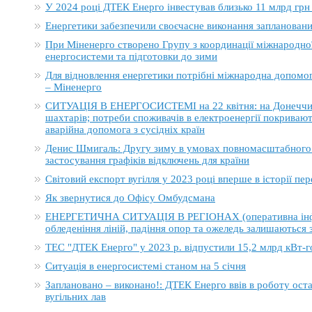
У 2024 році ДТЕК Енерго інвестував близько 11 млрд грн
Енергетики забезпечили своєчасне виконання заплановани
При Міненерго створено Групу з координації міжнародно
енергосистеми та підготовки до зими
Для відновлення енергетики потрібні міжнародна допомога
– Міненерго
СИТУАЦІЯ В ЕНЕРГОСИСТЕМІ на 22 квітня: на Донеччині
шахтарів; потреби споживачів в електроенергії покривают
аварійна допомога з сусідніх країн
Денис Шмигаль: Другу зиму в умовах повномасштабного в
застосування графіків відключень для країни
Світовий експорт вугілля у 2023 році вперше в історії п
Як звернутися до Офісу Омбудсмана
ЕНЕРГЕТИЧНА СИТУАЦІЯ В РЕГІОНАХ (оперативна інформ
обледеніння ліній, падіння опор та ожеледь залишаються
ТЕС "ДТЕК Енерго" у 2023 р. відпустили 15,2 млрд кВт-г
Ситуація в енергосистемі станом на 5 січня
Заплановано – виконано!: ДТЕК Енерго ввів в роботу ост
вугільних лав