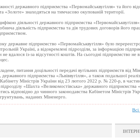
жності державного підприємства «Первомайськвугілля» та його ві
а «Золоте» знаходяться на тимчасово окупованій території.
ецифікою діяльності державного підприємства «Первомайськвугілля»,
обнича діяльність підприємства та дія трудових договорів його прац
дприємством.
року державне підприємство «Первомайськвугілля» було перереєстр
нтрольній Україні, а відокремлені підрозділи, за інформацією підпри
 не вдалося із-за відсутності коштів. На сьогодні підприємство не 
цес.
адене, питання доцільності передачі вугільних підприємств від Мі
 державного підприємства «Львіввугілля», а також подальшої реаліз
абінету Міністрів України від 23 лютого 2022 р. № 220-р, в частині
 підрозділу «Шахта «Великомостівська» державного підприємства «
ись відповідно до чинного законодавства Кабінетом Міністрів Укр
грунтувань, наданих Міненерго.
Всі
ІНТЕРН