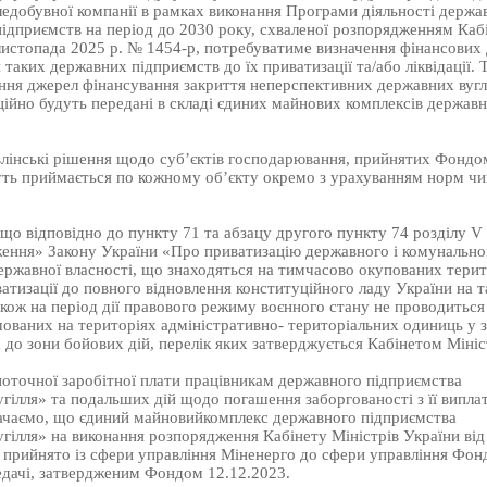
ледобувної компанії в рамках виконання Програми діяльності держа
ідприємств на період до 2030 року, схваленої розпорядженням Кабі
 листопада 2025 р. № 1454-р, потребуватиме визначення фінансових
таких державних підприємств до їх приватизації та/або ліквідації. 
ння джерел фінансування закриття неперспективних державних вуг
ційно будуть передані в складі єдиних майнових комплексів держав
лінські рішення щодо суб’єктів господарювання, прийнятих Фондом
уть приймається по кожному об’єкту окремо з урахуванням норм ч
 що відповідно до пункту 71 та абзацу другого пункту 74 розділу V
ження» Закону України «Про приватизацію державного і комунально
ержавної власності, що знаходяться на тимчасово окупованих терит
атизації до повного відновлення конституційного ладу України на т
акож на період дії правового режиму воєнного стану не проводиться
шованих на територіях адміністративно- територіальних одиниць у з
до зони бойових дій, перелік яких затверджується Кабінетом Мініс
оточної заробітної плати працівникам державного підприємства
гілля» та подальших дій щодо погашення заборгованості з її випла
начаємо, що єдиний майновийкомплекс державного підприємства
гілля» на виконання розпорядження Кабінету Міністрів України від
 прийнято із сфери управління Міненерго до сфери управління Фон
дачі, затвердженим Фондом 12.12.2023.