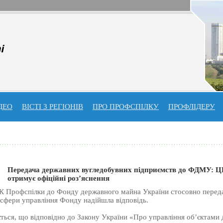
ДЕО
ВІСТІ З РЕГІОНІВ
ПРО ПРОФСПIЛКУ
ПРОФЛIДЕРУ
Передача державних вугледобувних підприємств до ФДМУ: 
отримує офіційні роз’яснення
К Профспілки до Фонду державного майна України стосовно переда
 сфери управління Фонду надійшла відповідь.
ється, що відповідно до Закону України «Про управління об’єктами