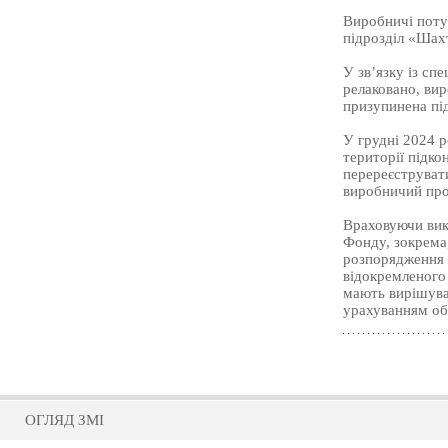
Виробничі поту
підрозділ «Шахт
У зв’язку із сп
релаковано, вир
призупинена пі
У грудні 2024 
території підко
перереєструвати
виробничий про
Враховуючи викл
Фонду, зокрема,
розпорядження К
відокремленого
мають вирішуват
урахуванням об
ОГЛЯД ЗМІ