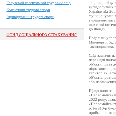
акціонерної вуг
Галузевий колективний трудовий спір
вугледобувних п
Колективні трудові спори
України від 26
функціонування 
Індивідуальні трудові спори
вирішення пита
шахт, які потен
до Фонду.
ФОНД СОЦІАЛЬНОГО СТРАХУВАННЯ
Подальші управ
Міненерго, буд
законодавства.
Слід зазначити,
перехідні поло
об’єкти права д
підлягають прив
територіях, а т
об’єктів, розта
або наближених 
Щодо виплати п
«Первомайськву
2022 року, заз
«Первомайськву
р. № 910-р було
приймання-пере