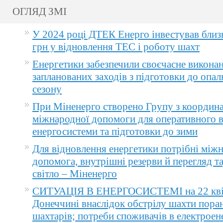
ОГЛЯД ЗМІ
У 2024 році ДТЕК Енерго інвестував близ
грн у відновлення ТЕС і роботу шахт
Енергетики забезпечили своєчасне викона
запланованих заходів з підготовки до опа
сезону
При Міненерго створено Групу з координа
міжнародної допомоги для оперативного 
енергосистеми та підготовки до зими
Для відновлення енергетики потрібні між
допомога, внутрішні резерви й перегляд т
світло – Міненерго
СИТУАЦІЯ В ЕНЕРГОСИСТЕМІ на 22 квіт
Донеччині внаслідок обстрілу шахти пора
шахтарів; потреби споживачів в електроене