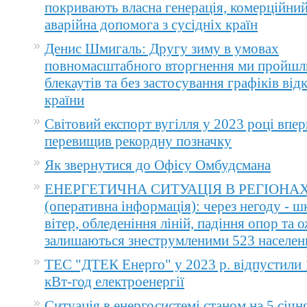
покривають власна генерація, комерційний
аварійна допомога з сусідніх країн
Денис Шмигаль: Другу зиму в умовах
повномасштабного вторгнення ми пройшл
блекаутів та без застосування графіків ві
країни
Світовий експорт вугілля у 2023 році впер
перевищив рекордну позначку
Як звернутися до Офісу Омбудсмана
ЕНЕРГЕТИЧНА СИТУАЦІЯ В РЕГІОНА
(оперативна інформація): через негоду - 
вітер, обледеніння ліній, падіння опор та 
залишаються знеструмленими 523 населен
ТЕС "ДТЕК Енерго" у 2023 р. відпустили 
кВт-год електроенергії
Ситуація в енергосистемі станом на 5 січн