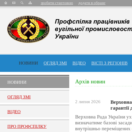
зробити стартовою
додати в обране
НОВИНИ
ОГЛЯД ЗМІ
ВІДЕО
ВІСТІ З РЕГІОНІВ
Архів новин
НОВИНИ
ОГЛЯД ЗМI
2 липня 2026
Верховна
гарантії
ВIДЕО
Верховна Рада України ух
визначатиме базові засад
ПРО ПРОФСПIЛКУ
внутрішньо переміщених 