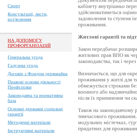
Документом передбачаєть
Спорт
кабінету внутрішньо пере
здійснюватиметься оцінюв
Консультації, листи,
задоволення та ступеня ін
роз'яснення
проживання.
Житлові гарантії та під
НА ДОПОМОГУ
ПРОФОРГАНІЗАЦІЙ
Закон передбачає розшир
житлових прав ВПО як чер
Генеральна угода
законодавства, так і чере
Галузева угода
Визначається, що для окр
Договір з Фондом держмайна
проживання у житлі для т
Правові основи діяльності
обмежується строками без
Профспілки
воєнного або надзвичайно
Законодавча та нормативна
після їх припинення чи ск
база
Основні державні соціальні
Також на законодавчому р
гарантії
тимчасового проживання.
модульних містечках, гур
Методичні матеріали
придатних для проживанн
Інструктивні матеріали