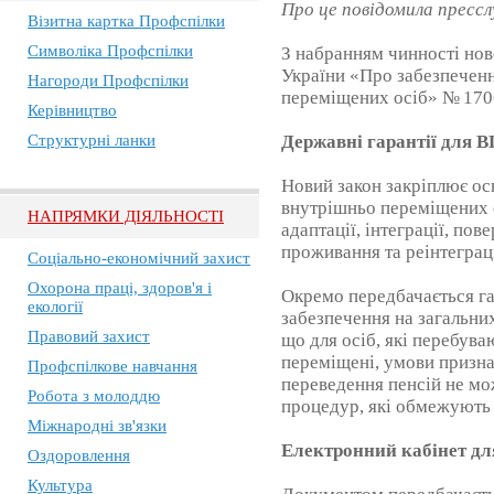
Про це повідомила пресс
Візитна картка Профспілки
Символіка Профспілки
З набранням чинності нов
України «Про забезпеченн
Нагороди Профспілки
переміщених осіб» № 170
Керівництво
Структурні ланки
Державні гарантії для 
Новий закон закріплює ос
внутрішньо переміщених о
НАПРЯМКИ ДІЯЛЬНОСТІ
адаптації, інтеграції, по
проживання та реінтеграці
Соціально-економічний захист
Охорона праці, здоров'я і
Окремо передбачається га
екології
забезпечення на загальни
Правовий захист
що для осіб, які перебува
переміщені, умови призна
Профспілкове навчання
переведення пенсій не мо
Робота з молоддю
процедур, які обмежують 
Міжнародні зв'язки
Електронний кабінет д
Оздоровлення
Культура